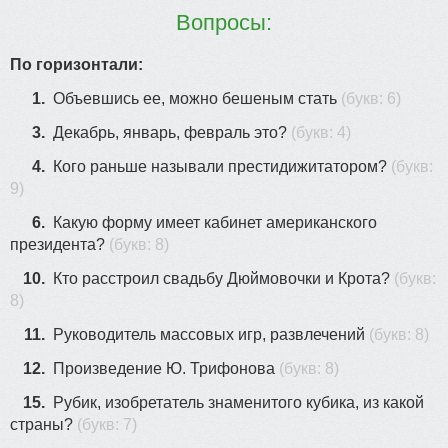
Вопросы:
По горизонтали:
1.
Объевшись ее, можно бешеным стать
(букв: 6)
3.
Декабрь, январь, февраль это?
(букв: 4)
4.
Кого раньше называли престидижитатором?
(букв:
9)
6.
Какую форму имеет кабинет американского
президента?
(букв: 8)
10.
Кто расстроил свадьбу Дюймовочки и Крота?
(букв:
8)
11.
Руководитель массовых игр, развлечений
(букв: 8)
12.
Произведение Ю. Трифонова
(букв: 8)
15.
Рубик, изобретатель знаменитого кубика, из какой
страны?
(букв: 7)