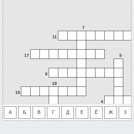
7
11
17
5
6
19
15
4
А
Б
В
Г
Д
Е
Ё
Ж
З