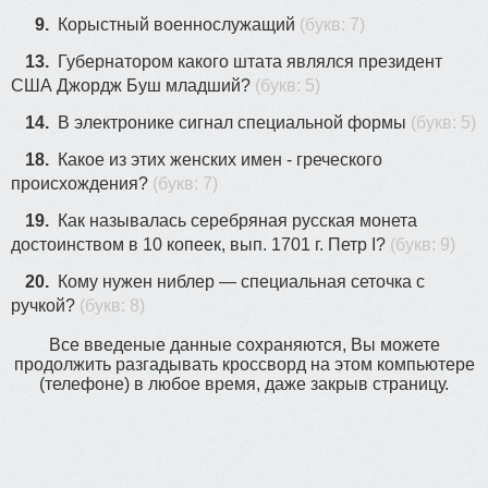
9.
Корыстный военнослужащий
(букв: 7)
13.
Губернатором какого штата являлся президент
США Джордж Буш младший?
(букв: 5)
14.
В электронике сигнал специальной формы
(букв: 5)
18.
Какое из этих женских имен - греческого
происхождения?
(букв: 7)
19.
Как называлась серебряная русская монета
достоинством в 10 копеек, вып. 1701 г. Петр I?
(букв: 9)
20.
Кому нужен ниблер — специальная сеточка с
ручкой?
(букв: 8)
Все введеные данные сохраняются, Вы можете
продолжить разгадывать кроссворд на этом компьютере
(телефоне) в любое время, даже закрыв страницу.