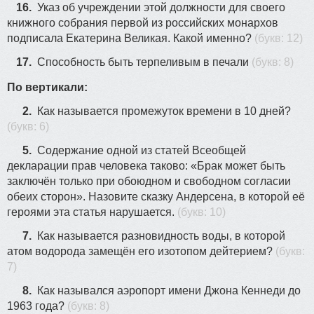
16.
Указ об учреждении этой должности для своего
книжного собрания первой из российских монархов
подписала Екатерина Великая. Какой именно?
(букв: 12)
17.
Способность быть терпеливым в печали
(букв: 8)
По вертикали:
2.
Как называется промежуток времени в 10 дней?
(букв: 6)
5.
Содержание одной из статей Всеобщей
декларации прав человека таково: «Брак может быть
заключён только при обоюдном и свободном согласии
обеих сторон». Назовите сказку Андерсена, в которой её
героями эта статья нарушается.
(букв: 10)
7.
Как называется разновидность воды, в которой
атом водорода замещён его изотопом дейтерием?
(букв:
7)
8.
Как назывался аэропорт имени Джона Кеннеди до
1963 года?
(букв: 8)