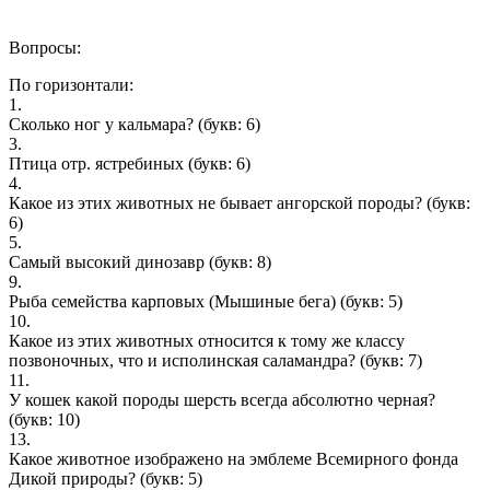
Вопросы:
По горизонтали:
1.
Сколько ног у кальмара?
(букв: 6)
3.
Птицa oтp. яcтpeбиныx
(букв: 6)
4.
Какое из этих животных не бывает ангорской породы?
(букв:
6)
5.
Самый высокий динозавр
(букв: 8)
9.
Рыба семейства карповых (Мышиные бега)
(букв: 5)
10.
Какое из этих животных относится к тому же классу
позвоночных, что и исполинская саламандра?
(букв: 7)
11.
У кошек какой породы шерсть всегда абсолютно черная?
(букв: 10)
13.
Какое животное изображено на эмблеме Всемирного фонда
Дикой природы?
(букв: 5)