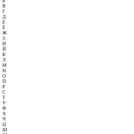
Б
В
Г
Д
Е
Ё
Ж
З
И
Й
К
Л
М
Н
О
П
Р
С
Т
У
Ф
Х
Ч
Ц
Ш