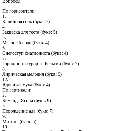
Вопросы:
По горизонтали:
1.
Калийная соль
(букв: 7)
4.
Закваска для теста
(букв: 5)
5.
Мясное блюдо
(букв: 4)
6.
Снегоступ биатлониста
(букв: 4)
7.
Город-порт-курорт в Бельгии
(букв: 7)
8.
Лирическая мелодия
(букв: 5)
12.
Ядовитая муха
(букв: 4)
По вертикали:
2.
Команда Ясона
(букв: 9)
3.
Порождение ада
(букв: 7)
9.
Митинг
(букв: 5)
10.