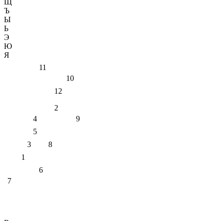
Щ
Ъ
Ы
Ь
Э
Ю
Я
11
10
12
2
4
9
5
3
8
1
6
7