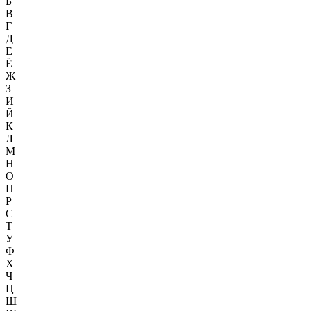
Б
В
Г
Д
Е
Ё
Ж
З
И
Й
К
Л
М
Н
О
П
Р
С
Т
У
Ф
Х
Ч
Ц
Ш