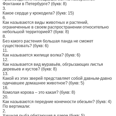
Фонтанки в Петербурге?
(букв: 8)
3.
Какое сердце у крокодила?
(букв: 15)
6.
Как называются виды животных и растений,
ограниченные в своем распространении относительно
небольшой территорией?
(букв: 8)
8.
Без какого растения большая панда не сможет
существовать?
(букв: 6)
11.
Как называется жилище волка?
(букв: 6)
12.
Как называется вид муравьёв, обгрызающих листья
деревьев и кустов?
(букв: 8)
13.
Какой из этих зверей представляет собой давным-давно
одичавшее домашнее животное?
(букв: 5)
16.
Комолая корова – это какая?
(букв: 8)
20.
Как называются передние конечности обезьян?
(букв: 4)
По вертикали:
2.
Хищная рыба обитающия в озере
(букв: 5)