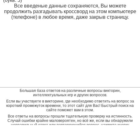
(букв: 5)
Все введеные данные сохраняются, Вы можете
продолжить разгадывать кроссворд на этом компьютере
(телефоне) в любое время, даже закрыв страницу.
Большая база ответов на различные вопросы викторин,
интеллектуальных игр и других вопросов.
Если вы участвуете в викторине, где необходимо ответить на вопрос за
короткий промежуток времени, то этот сайт для Вас! Быстрый поиск на
сайте поможет вам в этом.
Все ответы на вопросы прошли тщательную проверку на истинность.
Случай ошибки крайне маловероятен, но всё же, если вы обнаружили
неправильный ответ или повторяющийся вопрос, нажмите кнопку
"пожаловаться" рядом с неверным ответом. Будет подана заявка на
дополнительную проверку и ответ будет исправлен.
Оставить отзыв