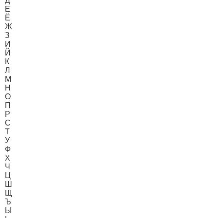
Д
Е
Ё
Ж
З
И
Й
К
Л
М
Н
О
П
Р
С
Т
У
Ф
Х
Ч
Ц
Ш
Щ
Ъ
Ы