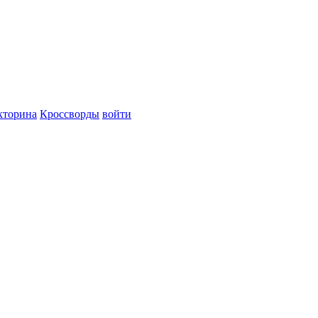
кторина
Кроссворды
войти