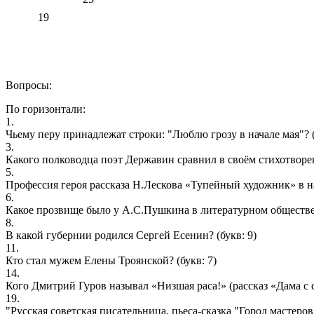
19
Вопросы:
По горизонтали:
1.
Чьему перу принадлежат строки: "Люблю грозу в начале мая"?
(
3.
Какого полководца поэт Державин сравнил в своём стихотворе
5.
Профессия героя рассказа Н.Лескова «Тупейный художник» в 
6.
Какое прозвище было у А.С.Пушкина в литературном обществе
8.
В какой губернии родился Сергей Есенин?
(букв: 9)
11.
Кто стал мужем Елены Троянской?
(букв: 7)
14.
Кого Дмитрий Гуров называл «Низшая раса!» (рассказ «Дама с 
19.
"Русская советская писательница, пьеса-сказка "Город мастеров