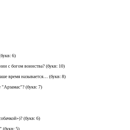
букв: 6)
нии с богом воинства?
(букв: 10)
наше время называется…
(букв: 8)
 "Арзамас"?
(букв: 7)
собачкой»)?
(букв: 6)
"
(букв: 5)