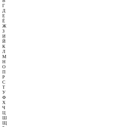
В
Г
Д
Е
Ё
Ж
З
И
Й
К
Л
М
Н
О
П
Р
С
Т
У
Ф
Х
Ч
Ц
Ш
Щ