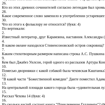
26.
Кто из этих древних сочинителей согласно легендам был хром
28.
Какое современное слово заменило в употреблении устаревшее 
30.
Что из этого к фольклору не относится?
(букв: 4)
По вертикали:
2.
Известный литератор, друг Карамзина, наставник Александра
(
4.
В каком океане находился Стивенсоновский остров сокровищ?
7.
Каким стихотворным размером написана строка А.С. Пушкина
9.
Кем был Джабез Уилсон, герой одного из рассказов Артура Ко
10.
Помесью дворняжки с какой собакой была чеховская Каштанка
12.
"В какой части "Божественной комедии" Данте поместил Адам
13.
На центральной площади какого города была «удивительная л
15.
Рассказ Чехова 14
(букв: 4)
16.
Из скольки частей состоит книга "Приключение Гулливера"?
(б