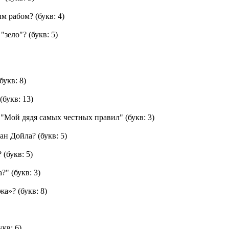
ым рабом?
(букв: 4)
"зело"?
(букв: 5)
букв: 8)
(букв: 13)
 "Мой дядя самых честных правил"
(букв: 3)
нан Дойла?
(букв: 5)
?
(букв: 5)
а?"
(букв: 3)
ужа»?
(букв: 8)
укв: 6)