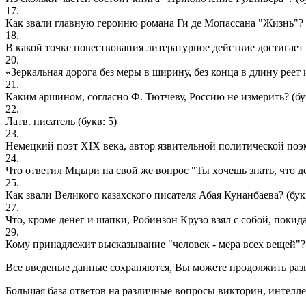
17.
Как звали главную героиню романа Ги де Мопассана "Жизнь"?
18.
В какой точке повествования литературное действие достигае
20.
«Зеркальная дорога без меры в ширину, без конца в длину реет
21.
Каким аршином, согласно Ф. Тютчеву, Россию не измерить?
(бу
22.
Латв. писатель
(букв: 5)
23.
Немецкий поэт XIX века, автор язвительной политической поэ
24.
Что ответил Мцыри на свой же вопрос "Ты xочешь знать, что де
25.
Как звали Великого казаxского писателя Абая Кунанбаева?
(бук
27.
Что, кроме денег и шапки, Робинзон Крузо взял с собой, поки
29.
Кому принадлежит высказывание "человек - мера всех вещей"?
Все введеные данные сохраняются, Вы можете продолжить разга
Большая база ответов на различные вопросы викторин, интелле