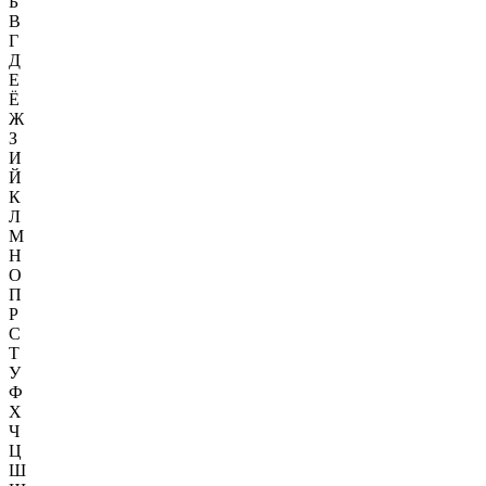
Б
В
Г
Д
Е
Ё
Ж
З
И
Й
К
Л
М
Н
О
П
Р
С
Т
У
Ф
Х
Ч
Ц
Ш