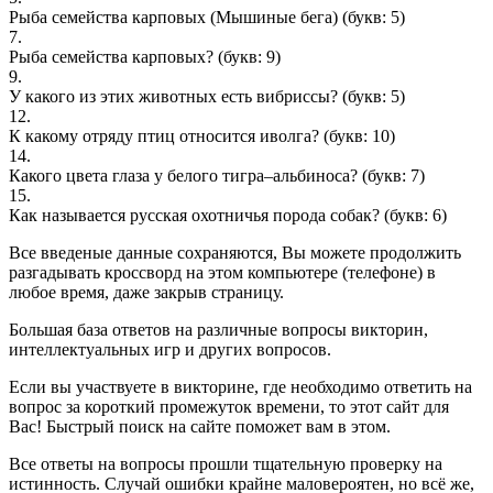
Рыба семейства карповых (Мышиные бега)
(букв: 5)
7.
Рыба семейства карповых?
(букв: 9)
9.
У какого из этих животных есть вибриссы?
(букв: 5)
12.
К какому отряду птиц относится иволга?
(букв: 10)
14.
Какого цвета глаза у белого тигра–альбиноса?
(букв: 7)
15.
Как называется русская охотничья порода собак?
(букв: 6)
Все введеные данные сохраняются, Вы можете продолжить
разгадывать кроссворд на этом компьютере (телефоне) в
любое время, даже закрыв страницу.
Большая база ответов на различные вопросы викторин,
интеллектуальных игр и других вопросов.
Если вы участвуете в викторине, где необходимо ответить на
вопрос за короткий промежуток времени, то этот сайт для
Вас! Быстрый поиск на сайте поможет вам в этом.
Все ответы на вопросы прошли тщательную проверку на
истинность. Случай ошибки крайне маловероятен, но всё же,