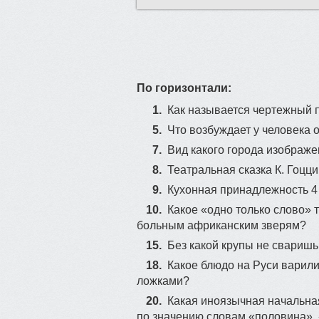
По горизонтали:
1.
Как называется чертежный 
5.
Что возбуждает у человека 
7.
Вид какого города изображе
8.
Театральная сказка К. Гоцци
9.
Кухонная принадлежность 4
10.
Какое «одно только слово» 
больным африканским зверям?
15.
Без какой крупы не сваришь
18.
Какое блюдо на Руси варили
ложками?
20.
Какая иноязычная начальная
по значению словам «половина»,