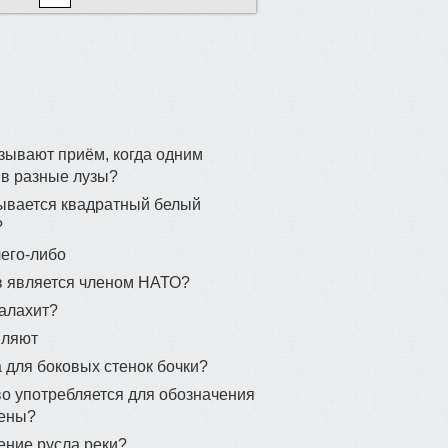
азывают приём, когда одним
 в разные лузы?
зывается квадратный белый
?
чего-либо
тв является членом НАТО?
малахит?
пляют
 для боковых стенок бочки?
о употребляется для обозначения
мены?
ение русла реки?