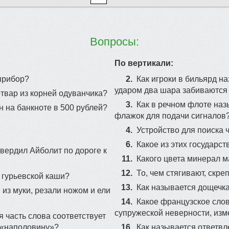
Вопросы:
По вертикали:
прибор?
2.
Как игроки в бильярд н
ударом два шара забиваются
отвар из корней одуванчика?
3.
Как в речном флоте на
н на банкноте в 500 рублей?
флажок для подачи сигналов
4.
Устройство для поиска 
6.
Какое из этих государс
твердил Айболит по дороге к
11.
Какого цвета минерал 
12.
То, чeм cтягивaют, cкpе
 гурьевской каши?
13.
Как называется дощечка
 из муки, резали ножом и ели
14.
Какое французское слов
супружеской неверности, из
 часть слова соответствует
 «наполовину»?
16.
Как называется ответвл