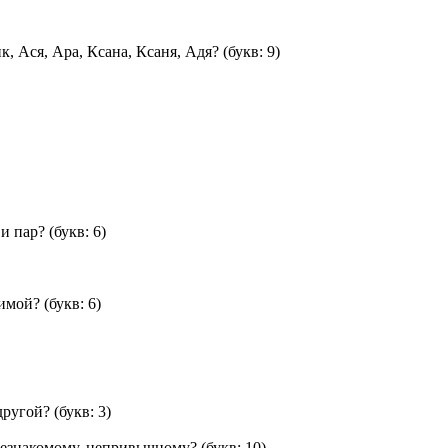
 Ася, Ара, Ксана, Ксаня, Адя?
(букв: 9)
и пар?
(букв: 6)
зимой?
(букв: 6)
другой?
(букв: 3)
незнакомому, непривычному?
(букв: 10)