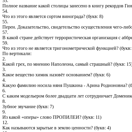
53.
Полное название какой столицы занесено в книгу рекордов Ги
54.
Что из этого является сортом винограда?
(букв: 8)
55.
Перен. Доказательство, свидетельство осуществления чего-либ
57.
В какой стране действует террористическая организация с абб
59.
Что из этого не является тригонометрической функцией?
(букв:
По вертикали:
2.
Какой грех, по мнению Наполеона, самый страшный?
(букв: 15
3.
Какое вещество химик назовёт основанием?
(букв: 6)
4.
Какую фамилию носила няня Пушкина - Арина Родионовна?
(б
6.
С каким модельером более двадцати лет сотрудничает Доменик
8.
Зубное звучание
(букв: 7)
9.
Из какой «оперы» слово ПРОПИЛЕИ?
(букв: 11)
12.
Как называются зарытые в землю ценности?
(букв: 4)