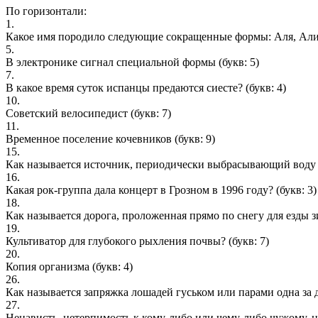
По горизонтали:
1.
Какое имя породило следующие сокращенные формы: Аля, Алик,
5.
В электронике сигнал специальной формы
(букв: 5)
7.
В какое время суток испанцы предаются сиесте?
(букв: 4)
10.
Советский велосипедист
(букв: 7)
11.
Временное поселение кочевников
(букв: 9)
15.
Как называется источник, периодически выбрасывающий воду 
16.
Какая рок-группа дала концерт в Грозном в 1996 году?
(букв: 3)
18.
Как называется дорога, проложенная прямо по снегу для езды 
19.
Культиватор для глубокого рыхления почвы?
(букв: 7)
20.
Копия организма
(букв: 4)
26.
Как называется запряжка лошадей гуськом или парами одна за 
27.
Ненависть, нетерпимость к кому-либо или чему-либо чужому, 