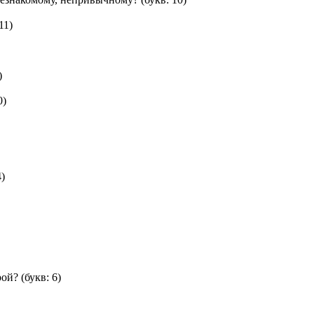
11)
)
0)
4)
рой?
(букв: 6)