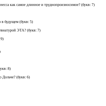
ннесса как самое длинное и труднопроизносимое?
(букв: 7)
о в будущем
(букв: 5)
ревиатурой ЭТА?
(букв: 7)
 9)
)
укв: 8)
о Дольче?
(букв: 6)