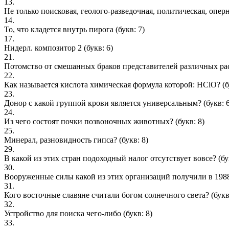
13.
Не только поисковая, геолого-разведочная, политическая, оперн
14.
То, что кладется внутрь пирога
(букв: 7)
17.
Нидерл. композитор 2
(букв: 6)
21.
Потомство от смешанных браков представителей различных ра
22.
Как называется кислота химическая формула которой: HClO?
(б
23.
Донор с какой группой крови является универсальным?
(букв: 
24.
Из чего состоят почки позвоночных животных?
(букв: 8)
25.
Минерал, разновидность гипса?
(букв: 8)
29.
В какой из этих стран подоходный налог отсутствует вовсе?
(бу
30.
Вооруженные силы какой из этих организаций получили в 198
31.
Кого восточные славяне считали богом солнечного света?
(букв
32.
Устройство для поиска чего-либо
(букв: 8)
33.