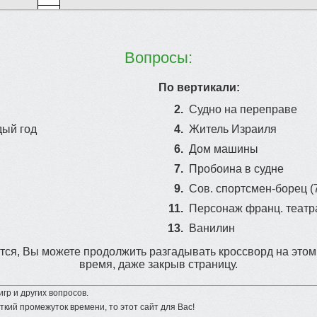
Вопросы:
По вертикали:
2.
Судно на переправе
дый год
4.
Житель Израиля
6.
Дом машины
7.
Пробоина в судне
9.
Coв. cпopтcмeн-бopeц (7
11.
Персонаж франц. театр
13.
Ванилин
ся, Вы можете продолжить разгадывать кроссворд на этом
время, даже закрыв страницу.
гр и других вопросов.
ткий промежуток времени, то этот сайт для Вас!