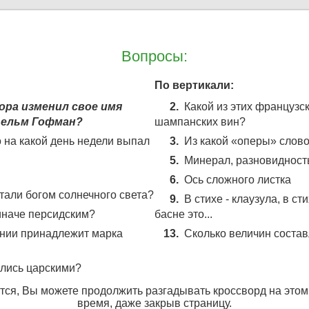
Вопросы:
По вертикали:
ора изменил свое имя
2.
Какой из этих французс
гельм Гофман?
шампанских вин?
о на какой день недели выпал
3.
Из какой «оперы» сло
5.
Минерал, разновидност
6.
Ось сложного листка
тали богом солнечного света?
9.
В стихе - клаузула, в с
иначе персидским?
басне это...
нии принадлежит марка
13.
Сколько величин соста
ались царскими?
ся, Вы можете продолжить разгадывать кроссворд на этом
время, даже закрыв страницу.