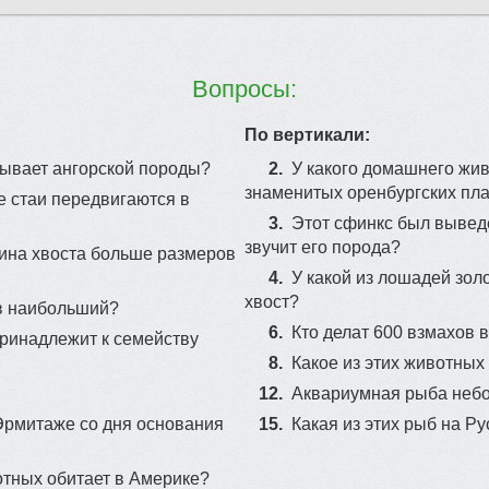
Вопросы:
По вертикали:
бывает ангорской породы?
2.
У какого домашнего жив
знаменитых оренбургских пл
 стаи передвигаются в
3.
Этот сфинкс был выведе
звучит его порода?
длина хвоста больше размеров
4.
У какой из лошадей зол
хвост?
ев наибольший?
6.
Кто делат 600 взмахов 
принадлежит к семейству
8.
Какое из этих животных
12.
Аквариумная рыба небо
Эрмитаже со дня основания
15.
Какая из этих рыб на 
отных обитает в Америке?