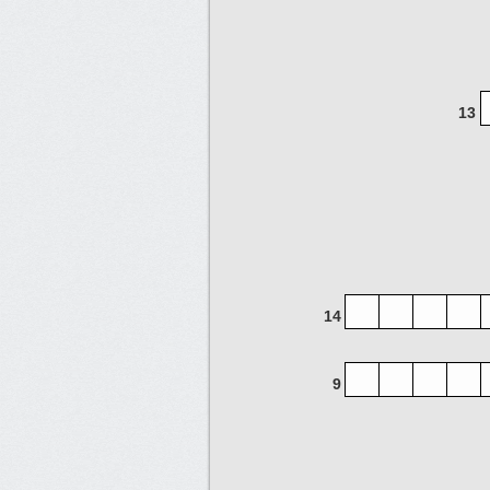
13
14
9