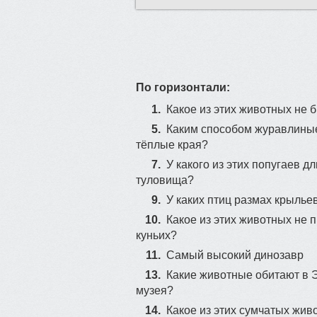
По горизонтали:
1.
Какое из этих животных не 
5.
Каким способом журавлиные
тёплые края?
7.
У какого из этих попугаев 
туловища?
9.
У каких птиц размах крыль
10.
Какое из этих животных не 
куньих?
11.
Самый высокий динозавр
13.
Какие животные обитают в 
музея?
14.
Какое из этих сумчатых жив