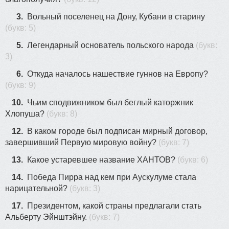
3.
Вольный поселенец на Дону, Кубани в старину
(букв: 5)
5.
Легендарный основатель польского народа
(букв:
3)
6.
Откуда началось нашествие гуннов на Европу?
(букв: 9)
10.
Чьим сподвижником был беглый каторжник
Хлопуша?
(букв: 8)
12.
В каком городе был подписан мирный договор,
завершивший Первую мировую войну?
(букв: 7)
13.
Какое устаревшее название ХАНТОВ?
(букв: 6)
14.
Победа Пирра над кем при Аускулуме стала
нарицательной?
(букв: 3)
17.
Президентом, какой страны предлагали стать
Альберту Эйнштэйну.
(букв: 7)