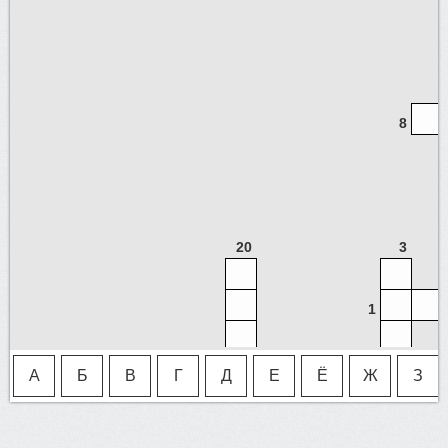
8
20
3
1
А
Б
В
Г
Д
Е
Ё
Ж
З
7