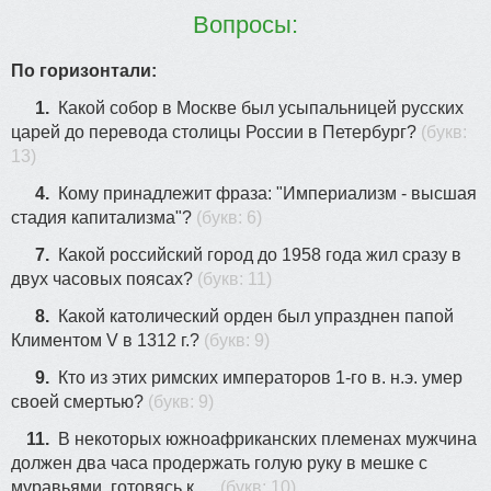
11
Вопросы:
По горизонтали:
1.
Какой собор в Москве был усыпальницей русских
23
царей до перевода столицы России в Петербург?
(букв:
13)
4.
Кому принадлежит фраза: "Империализм - высшая
стадия капитализма"?
(букв: 6)
7.
Какой российский город до 1958 года жил сразу в
двух часовых поясах?
(букв: 11)
8.
Какой католический орден был упразднен папой
Климентом V в 1312 г.?
(букв: 9)
9.
Кто из этих римских императоров 1-го в. н.э. умер
своей смертью?
(букв: 9)
11.
В некоторых южноафриканских племенах мужчина
должен два часа продержать голую руку в мешке с
муравьями, готовясь к …
(букв: 10)