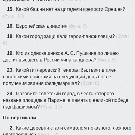
15.
Какой башни нет на цитадели крепости Орешек?
(букв: 10)
16.
Европейская династия
(букв: 7)
18.
Какой город защищали герои-панфиловцы?
(букв:
6)
19.
Кто из однокашников А. С. Пушкина по лицею
достиг высшего в России чина канцлера?
(букв: 8)
23.
Какой гитлеровский генерал был взят в плен
советскими войсками на следующий день после
получения звания фельдмаршал?
(букв: 6)
24.
Назовите советский город, в честь которого
названа площадь в Париже, в память о великой победе
над фашизмом?
(букв: 10)
По вертикали:
2.
Какие деревни стали символом показного, ложного
благополучия?
(букв: 12)