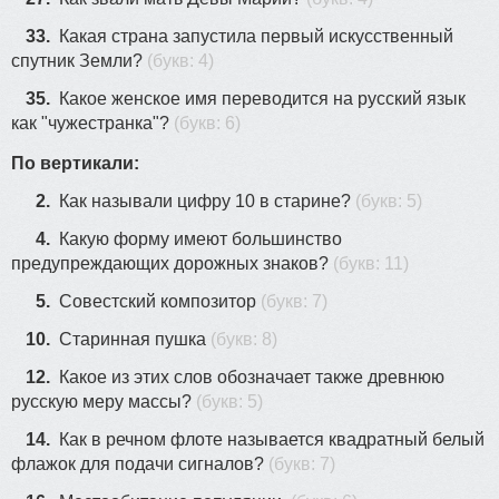
33.
Какая страна запустила первый искусственный
спутник Земли?
(букв: 4)
35.
Какое женское имя переводится на русский язык
как "чужестранка"?
(букв: 6)
По вертикали:
2.
Как называли цифру 10 в старине?
(букв: 5)
4.
Какую форму имеют большинство
предупреждающих дорожных знаков?
(букв: 11)
5.
Совестский композитор
(букв: 7)
10.
Старинная пушка
(букв: 8)
12.
Какое из этих слов обозначает также древнюю
русскую меру массы?
(букв: 5)
14.
Как в речном флоте называется квадратный белый
флажок для подачи сигналов?
(букв: 7)