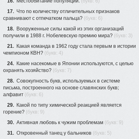
16.
Местообитание популяции.
(букв: 6)
17.
Что по количеству отличительных признаков
сравнивают с отпечатком пальца?
(букв: 6)
18.
Вооруженные силы какой из этих организаций
получили в 1988 г. Нобелевскую премию мира?
(букв: 3)
21.
Какая команда в 1962 году стала первым в истории
чемпионом КВН?
(букв: 4)
24.
Какие насекомые в Японии используются, с целью
охранять хозяйство?
(букв: 7)
28.
Совокупность букв, используемых в системе
письма, построенного на основе славянских букв;
алфавит
(букв: 6)
29.
Какой по типу химической реакцией является
горение?
(букв: 9)
30.
Активная любовь к чужим проблемам
(букв: 9)
31.
Откровенный танец у бальников
(букв: 5)