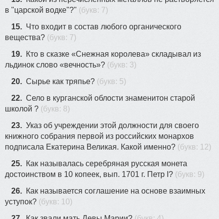
в "царской водке"?"
(букв: 7)
15.
Что входит в состав любого органического
вещества?
(букв: 7)
19.
Кто в сказке «Снежная королева» складывал из
льдинок слово «вечность»?
(букв: 3)
20.
Сырье как тряпье?
(букв: 5)
22.
Село в курганской облости знаменитон старой
школой ?
(букв: 8)
23.
Указ об учреждении этой должности для своего
книжного собрания первой из российских монархов
подписала Екатерина Великая. Какой именно?
(букв: 12)
25.
Как называлась серебряная русская монета
достоинством в 10 копеек, вып. 1701 г. Петр I?
(букв: 9)
26.
Как называется соглашение на основе взаимных
уступок?
(букв: 10)
27.
Как звали мать Девы Марии?
(букв: 4)