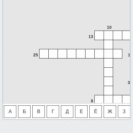
10
13
25
1
3
8
А
Б
В
Г
Д
Е
Ё
Ж
З
14
9