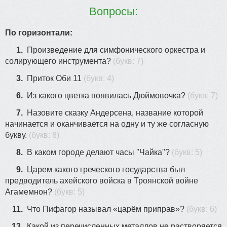
Вопросы:
27
30
По горизонтали:
1.
Произведение для симфонического оркестра и
солирующего инструмента?
(букв: 7)
23
3.
Приток Оби 11
(букв: 4)
6.
Из какого цветка появилась Дюймовочка?
(букв: 7)
7.
Назовите сказку Андерсена, название которой
начинается и оканчивается на одну и ту же согласную
букву.
(букв: 8)
8.
В каком городе делают часы ''Чайка''?
(букв: 5)
9.
Царем какого греческого государства был
предводитель ахейского войска в Троянской войне
Агамемнон?
(букв: 5)
11.
Что Пифагор называл «царём приправ»?
(букв: 6)
13.
Какой из перечисленных металлов не растворяется