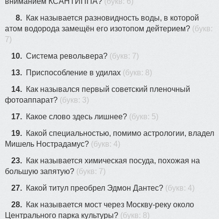
вниманием КСАНТИППА?
(букв: 6)
8.
Как называется разновидность воды, в которой
атом водорода замещён его изотопом дейтерием?
(букв:
7)
10.
Система револьвера?
(букв: 7)
13.
Приспособление в удилах
(букв: 8)
14.
Как назывался первый советский пленочный
фотоаппарат?
(букв: 3)
17.
Какое слово здесь лишнее?
(букв: 5)
19.
Какой специальностью, помимо астрологии, владел
Мишель Нострадамус?
(букв: 4)
23.
Как называется химическая посуда, похожая на
большую запятую?
(букв: 7)
27.
Какой титул преобрел Эдмон Дантес?
(букв: 4)
28.
Как называется мост через Москву-реку около
Центрального парка культуры?
(букв: 8)