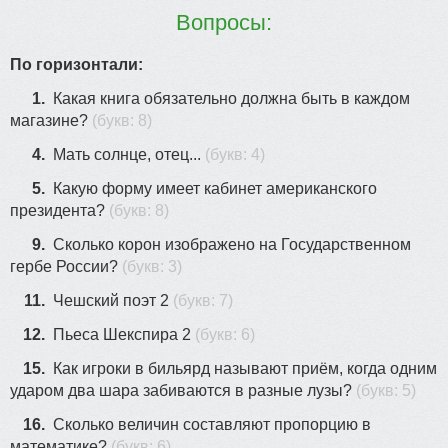
1
Вопросы:
По горизонтали:
12
9
1.
Какая книга обязательно должна быть в каждом
23
магазине?
(букв: 8)
20
15
4.
Мать солнце, отец...
(букв: 4)
5.
Какую форму имеет кабинет американского
33
президента?
(букв: 8)
9.
Сколько корон изображено на Государственном
гербе России?
(букв: 3)
31
37
11.
Чешский поэт 2
(букв: 7)
12.
Пьеса Шекспира 2
(букв: 6)
15.
Как игроки в бильярд называют приём, когда одним
ударом два шара забиваются в разные лузы?
(букв: 5)
16.
Сколько величин составляют пропорцию в
математике?
(букв: 6)