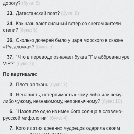
дорогу?
(букв: 5)
33.
Дагестанский поэт?
(букв: 8)
34.
Как называют сильный ветер со снегом жители
степи?
(букв: 5)
36.
Сколько дочерей было у царя морского в сказке
«Русалочка»?
(букв: 5)
37.
"Что в переводе означает буква "I" в аббревиатуре
VIP?"
(букв: 6)
По вертикали:
2.
Плотная ткань
(букв: 7)
3.
Ненависть, нетерпимость к кому-либо или чему-
либо чужому, незнакомому, непривычному?
(букв: 10)
6.
"Назовите одно из имен бога солнца в славяно-
русской мифологии"
(букв: 4)
7.
Кого из этих древних мудрецов одарила своим