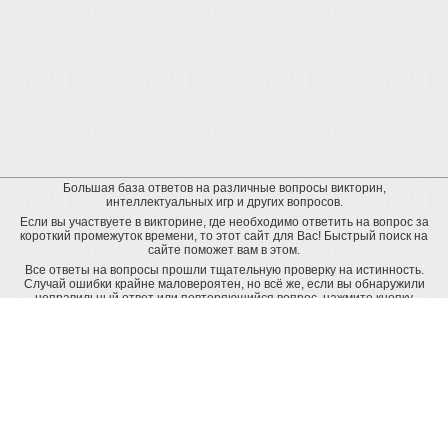
Большая база ответов на различные вопросы викторин,
интеллектуальных игр и других вопросов.
Если вы участвуете в викторине, где необходимо ответить на вопрос за
короткий промежуток времени, то этот сайт для Вас! Быстрый поиск на
сайте поможет вам в этом.
Все ответы на вопросы прошли тщательную проверку на истинность.
Случай ошибки крайне маловероятен, но всё же, если вы обнаружили
неправильный ответ или повторяющийся вопрос, нажмите кнопку
"пожаловаться" рядом с неверным ответом. Будет подана заявка на
дополнительную проверку и ответ будет исправлен.
Оставить отзыв
© baza-otvetov.ru, 2011 - 2026,
Пользовательское соглашение
Рейтинг пользователей:
рейтинг пользователей наиболее активно пополняющих базу данных
ответов
Radius -
8818 вопросов
Inna_Klim -
4110 вопросов