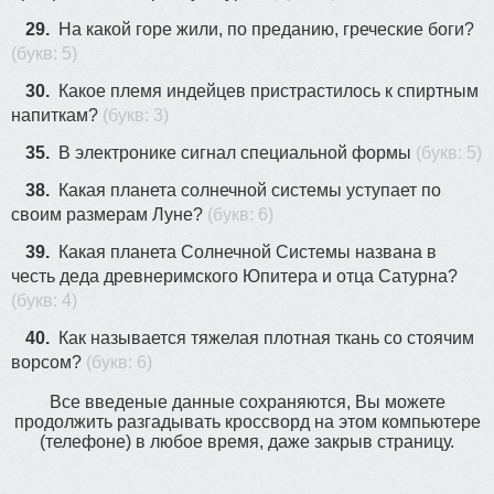
29.
На какой горе жили, по преданию, греческие боги?
(букв: 5)
30.
Какое племя индейцев пристрастилось к спиртным
напиткам?
(букв: 3)
35.
В электронике сигнал специальной формы
(букв: 5)
38.
Какая планета солнечной системы уступает по
своим размерам Луне?
(букв: 6)
39.
Какая планета Солнечной Системы названа в
честь деда древнеримского Юпитера и отца Сатурна?
(букв: 4)
40.
Как называется тяжелая плотная ткань со стоячим
ворсом?
(букв: 6)
Все введеные данные сохраняются, Вы можете
продолжить разгадывать кроссворд на этом компьютере
(телефоне) в любое время, даже закрыв страницу.