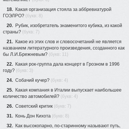
18.
Какая организация стояла за аббревиатурой
ГОЭЛРО?
(букв: 8)
20.
Рубик, изобретатель знаменитого кубика, из какой
страны?
(букв: 7)
21.
Какое из этих слов и словосочетаний не является
названием литературного произведения, созданного как
бы Л.И.Брежневым?
(букв: 11)
22.
Какая рок-группа дала концерт в Грозном в 1996
году?
(букв: 3)
24.
Собачий кучер?
(букв: 4)
25.
Какая компания в Италии выпускает наибольшее
количество автомобилей?
(букв: 4)
26.
Советский критик
(букв: 7)
31.
Конь Дон Кихота
(букв: 8)
32.
Как высокопарно, по-старинному называют путь,