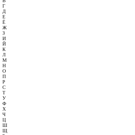
В
Г
Д
Е
Ё
Ж
З
И
Й
К
Л
М
Н
О
П
Р
С
Т
У
Ф
Х
Ч
Ц
Ш
Щ