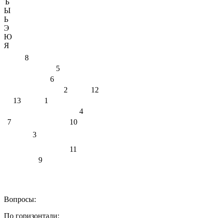
Ъ
Ы
Ь
Э
Ю
Я
8
5
6
2
12
13
1
4
7
10
3
11
9
Вопросы:
По горизонтали: