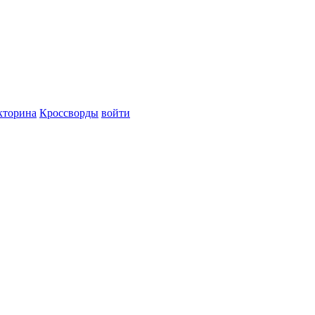
кторина
Кроссворды
войти