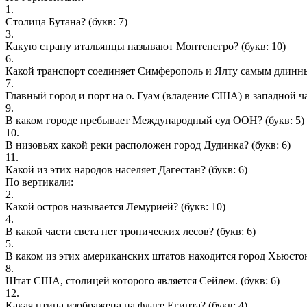
1.
Столица Бутана?
(букв: 7)
3.
Какую страну итальянцы называют Монтенегро?
(букв: 10)
6.
Какой транспорт соединяет Симферополь и Ялту самым длинн
7.
Главный город и порт на о. Гуам (владение США) в западной ча
9.
В каком городе пребывает Международный суд ООН?
(букв: 5)
10.
В низовьях какой реки расположен город Дудинка?
(букв: 6)
11.
Какой из этих народов населяет Дагестан?
(букв: 6)
По вертикали:
2.
Какой остров называется Лемурией?
(букв: 10)
4.
В какой части света нет тропических лесов?
(букв: 6)
5.
В каком из этих американских штатов находится город Хьюсто
8.
Штат США, столицей которого является Сейлем.
(букв: 6)
12.
Какая птица изображена на флаге Египта?
(букв: 4)