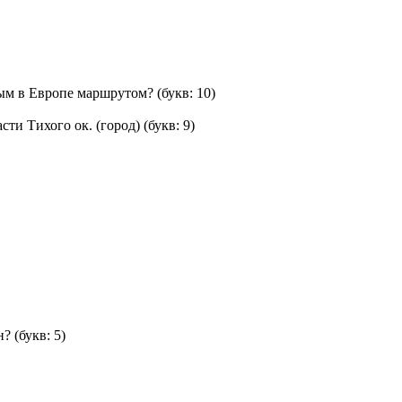
ым в Европе маршрутом?
(букв: 10)
сти Тихого ок. (город)
(букв: 9)
н?
(букв: 5)