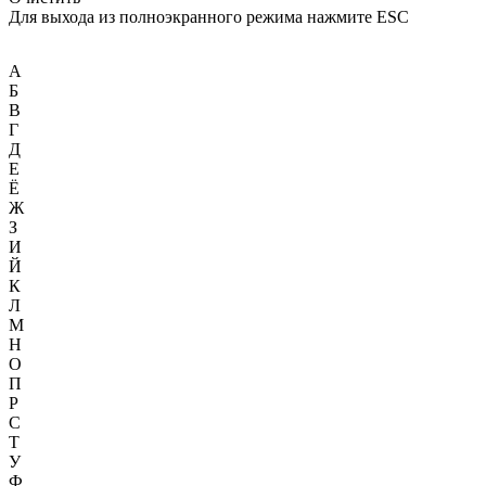
Для выхода из полноэкранного режима нажмите ESC
А
Б
В
Г
Д
Е
Ё
Ж
З
И
Й
К
Л
М
Н
О
П
Р
С
Т
У
Ф