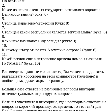
По вертикали:
2.
Какое из перечисленных государств возглавляет королева
Великобритании?
(букв: 6)
5.
Столица Карачаево-Черкессии
(букв: 8)
7.
Cтoлицeй какoй рeспyблики являeтcя Teгycигaльпа?
(букв: 8)
8.
Как иначе называют Нидерланды?
(букв: 9)
10.
К какому штату относятся Алеутские острова?
(букв: 6)
11.
Какой регион еще в петровские времена поморы называли
ГРУМАНТ?
(букв: 10)
Все введеные данные сохраняются, Вы можете продолжить
разгадывать кроссворд на этом компьютере (телефоне) в
любое время, даже закрыв страницу.
Большая база ответов на различные вопросы викторин,
интеллектуальных игр и других вопросов.
Если вы участвуете в викторине, где необходимо ответить на
вопрос за короткий промежуток времени, то этот сайт для
Вас! Быстрый поиск на сайте поможет вам в этом.