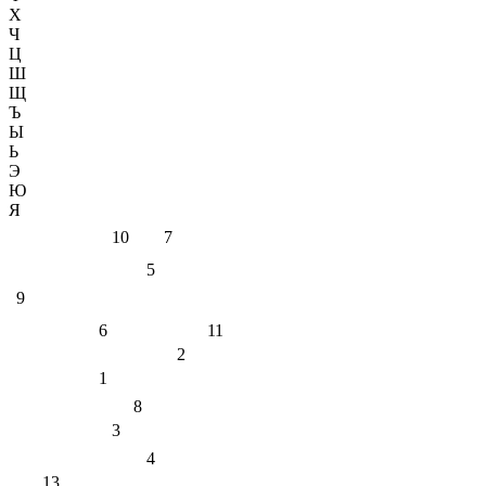
Х
Ч
Ц
Ш
Щ
Ъ
Ы
Ь
Э
Ю
Я
10
7
5
9
6
11
2
1
8
3
4
13