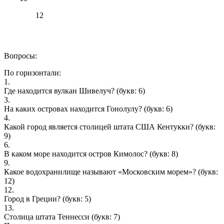
12
Вопросы:
По горизонтали:
1.
Где находится вулкан Шивелуч?
(букв: 6)
3.
На каких островах находится Гонолулу?
(букв: 6)
4.
Какой город является столицей штата США Кентукки?
(букв:
9)
6.
В каком море находится остров Кимолос?
(букв: 8)
9.
Какое водохранилище называют «Московским морем»?
(букв:
12)
12.
Город в Греции?
(букв: 5)
13.
Столица штата Теннесси
(букв: 7)