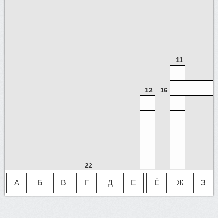
11
12
16
22
20
2
А
Б
В
Г
Д
Е
Ё
Ж
З
1