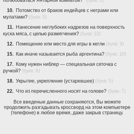
полюбоваться Янтарной комнатой?"
(букв: 6)
10.
Потомство от браков индейцев с неграми или
мулатами?
(букв: 5)
11.
Нанесение неглубоких надрезов на поверхность
куска мяса, с целью размягчения?
(букв: 10)
12.
Помещение или место для игры в кегли
(букв: 9)
15.
Как иначе называется рыба аргентина?
(букв: 10)
17.
Кому нужен ниблер — специальная сеточка с
ручкой?
(букв: 8)
18.
Укрытие, укрепление (устаревшее)
(букв: 5)
22.
Что из перечисленного носят на голове?
(букв: 7)
Все введеные данные сохраняются, Вы можете
продолжить разгадывать кроссворд на этом компьютере
(телефоне) в любое время, даже закрыв страницу.