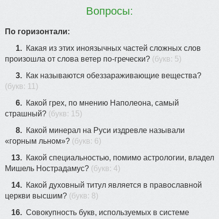
7
Вопросы:
По горизонтали:
3
1.
Какая из этих иноязычных частей сложных слов
произошла от слова ветер по-гречески?
(букв: 5)
10
21
3.
Как называются обеззараживающие вещества?
13
(букв: 11)
6.
Какой грех, по мнению Наполеона, самый
страшный?
(букв: 15)
6
8.
Какой минерал на Руси издревле называли
«горным льном»?
(букв: 6)
13.
Какой специальностью, помимо астрологии, владел
Мишель Нострадамус?
(букв: 4)
14.
Какой духовный титул является в православной
церкви высшим?
(букв: 8)
16.
Совокупность букв, используемых в системе