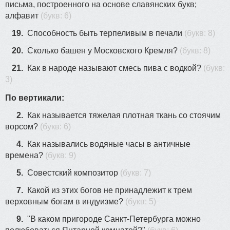
письма, построенного на основе славянских букв;
алфавит
(букв: 6)
19.
Способность быть терпеливым в печали
(букв: 8)
19
20.
Сколько башен у Московского Кремля?
(букв: 8)
21.
Как в народе называют смесь пива с водкой?
(букв:
3)
По вертикали:
2.
Как называется тяжелая плотная ткань со стоячим
ворсом?
(букв: 6)
4.
Как назывались водяные часы в античные
времена?
(букв: 9)
5.
Совестский композитор
(букв: 7)
7.
Какой из этих богов не принадлежит к трем
верховным богам в индуизме?
(букв: 5)
9.
"В каком пригороде Санкт-Петербурга можно