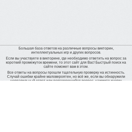
Большая база ответов на различные вопросы викторин,
интеллектуальных игр и других вопросов.
Если вы участвуете в викторине, где необходимо ответить на вопрос за
короткий промежуток времени, то этот сайт для Вас! Быстрый поиск на
сайте поможет вам в этом.
Все ответы на вопросы прошли тщательную проверку на истинность.
Случай ошибки крайне маловероятен, но всё же, если вы обнаружили
неправильный ответ или повторяющийся вопрос, нажмите кнопку
"пожаловаться" рядом с неверным ответом. Будет подана заявка на
дополнительную проверку и ответ будет исправлен.
Оставить отзыв
© baza-otvetov.ru, 2011 - 2026,
Пользовательское соглашение
Рейтинг пользователей:
рейтинг пользователей наиболее активно пополняющих базу данных
ответов
Radius -
8818 вопросов
Inna_Klim -
4110 вопросов
Romzu -
2149 вопросов