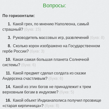
14
Вопросы:
По горизонтали:
1.
Какой грех, по мнению Наполеона, самый
страшный?
(букв: 15)
3.
Руководитель массовых игр, развлечений
(букв: 8)
8.
Сколько корон изображено на Государственном
28
гербе России?
(букв: 3)
10.
Какая самая большая планета Солнечной
системы?
(букв: 6)
11.
Какой предмет сделал солдата из сказки
Андерсена счастливым?
(букв: 6)
14.
Какой из этих богов не принадлежит к трем
верховным богам в индуизме?
(букв: 5)
16.
Какой объект Индианаполиса получил прозвище
«старая кирпичница»?
(букв: 8)