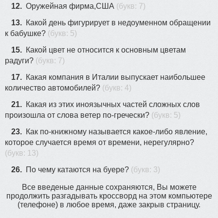
12.
Оружейная фирма,США
(букв: 7)
13.
Какой день фигурирует в недоуменном обращении
к бабушке?
(букв: 5)
15.
Какой цвет не относится к основным цветам
радуги?
(букв: 7)
17.
Какая компания в Италии выпускает наибольшее
количество автомобилей?
(букв: 4)
21.
Какая из этих иноязычных частей сложных слов
произошла от слова ветер по-гречески?
(букв: 5)
23.
Как по-книжному называется какое-либо явление,
которое случается время от времени, нерегулярно?
(букв: 13)
26.
По чему катаются на буере?
(букв: 3)
Все введеные данные сохраняются, Вы можете
продолжить разгадывать кроссворд на этом компьютере
(телефоне) в любое время, даже закрыв страницу.