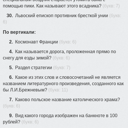
помощью пики. Как называют этого всадника?
(букв: 7)
30.
Львоский епископ противник бресткой унии
(букв:
6)
По вертикали:
2.
Космонавт Франции
(букв: 6)
4.
Как называется дорога, проложенная прямо по
снегу для езды зимой?
(букв: 6)
5.
Раздел стратегии
(букв: 7)
6.
Какое из этих слов и словосочетаний не является
названием литературного произведения, созданного как
бы Л.И.Брежневым?
(букв: 11)
7.
Каково польское название католического храма?
(букв: 6)
9.
Вид какого города изображен на банкноте в 100
рублей?
(букв: 6)