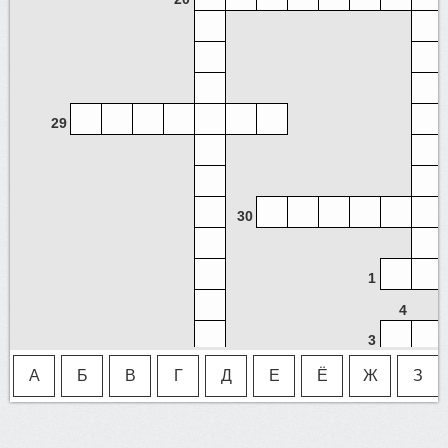
29
30
1
4
3
А
Б
В
Г
Д
Е
Ё
Ж
З