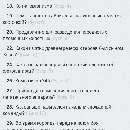
18.
Копия организма
(букв: 4)
19.
Чем становятся абрикосы, высушенные вместе с
косточкой?
(букв: 6)
20.
Предприятие для разведения породистых
племенных животных
(букв: 9)
22.
Какой из этих древнегреческих героев был сыном
Зевса?
(букв: 6)
24.
Как назывался первый советский пленочный
фотоаппарат?
(букв: 3)
25.
Композитор 345
(букв: 5)
27.
Прибор для измерения высоты полета
летательного аппарата?
(букв: 9)
28.
Как раньше назывался начальник пожарной
команды?
(букв: 12)
29.
Во время корриды перед началом боя
специальный всадник старается утомить быка с