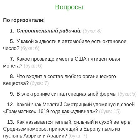
Вопросы:
По горизонтали:
1.
Строительный рабочий.
(букв: 8)
5.
У какой жидкости в автомобиле есть октановое
число?
(букв: 6)
7.
Какое прозвище имеет в США пятицентовая
монета?
(букв: 6)
8.
Что входит в состав любого органического
вещества?
(букв: 7)
9.
В электронике сигнал специальной формы
(букв: 5)
12.
Какой знак Мелетий Смотрицкий упомянул в своей
«Грамматике» 1619 года как «удивная»?
(букв: 15)
13.
Как называется теплый, сильный и сухой ветер в
Средиземноморье, приносящий в Европу пыль из
пустынь Африки и Аравии?
(букв: 7)