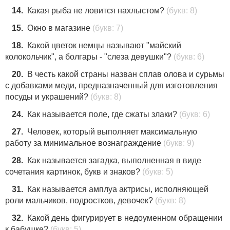
14.
Какая рыба не ловится нахлыстом?
(букв: 8)
15.
Окно в магазине
(букв: 7)
18.
Какой цветок немцы называют "майский
колокольчик", а болгары - "слеза девушки"?
(букв: 6)
20.
В честь какой страны назван сплав олова и сурьмы
с добавками меди, предназначенный для изготовления
посуды и украшений?
(букв: 8)
24.
Как называется поле, где сжаты злаки?
(букв: 6)
27.
Человек, который выполняет максимальную
работу за минимальное вознаграждение
(букв: 9)
28.
Как называется загадка, выполненная в виде
сочетания картинок, букв и знаков?
(букв: 5)
31.
Как называется амплуа актрисы, исполняющей
роли мальчиков, подростков, девочек?
(букв: 8)
32.
Какой день фигурирует в недоуменном обращении
к бабушке?
(букв: 5)