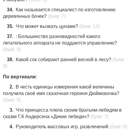
34.
Как называется специалист по изготовлению
деревянных бочек?
(букв: 7)
35.
Что может вызвать цунами?
(букв: 13)
37.
: Большинство разновидностей какого
летательного аппарата не поддаются управлению?
(букв: 9)
38.
Какой сок собирают ранней весной в лесу?
(букв:
9)
По вертикали:
2.
В честь единицы измерения какой величины
получила своё имя сказочная героиня Дюймовочка?
(букв: 5)
3.
Что принцесса плела своим братьям-лебедям в
сказке Г.К Андерсена «Дикие лебеди»?
(букв: 7)
4.
Руководитель массовых игр, развлечений
(букв: 8)