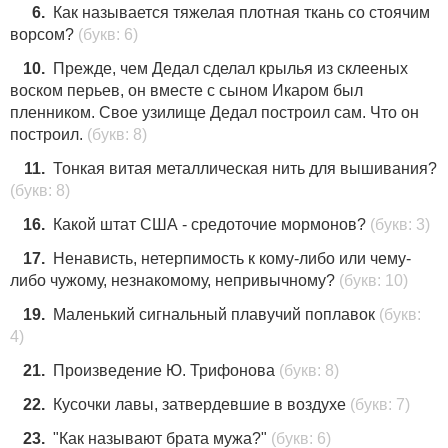
6.
Как называется тяжелая плотная ткань со стоячим
ворсом?
(букв: 6)
10.
Прежде, чем Дедал сделал крылья из склееных
воском перьев, он вместе с сыном Икаром был
пленником. Свое узилище Дедал построил сам. Что он
построил.
(букв: 8)
11.
Тонкая витая металлическая нить для вышивания?
(букв: 8)
16.
Какой штат США - средоточие мормонов?
(букв: 3)
17.
Ненависть, нетерпимость к кому-либо или чему-
либо чужому, незнакомому, непривычному?
(букв: 10)
19.
Маленький сигнальный плавучий поплавок
(букв:
4)
21.
Произведение Ю. Трифонова
(букв: 8)
22.
Кусочки лавы, затвердевшие в воздухе
(букв: 7)
23.
"Как называют брата мужа?"
(букв: 6)