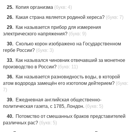
25.
Копия организма
(букв: 4)
26.
Какая страна является родиной хереса?
(букв: 7)
29.
Как называется прибор для измерения
электрического напряжения?
(букв: 9)
30.
Сколько корон изображено на Государственном
гербе России?
(букв: 3)
33.
Как назывался чиновник отвечавший за монетное
производство в России?
(букв: 11)
36.
Как называется разновидность воды, в которой
атом водорода замещён его изотопом дейтерием?
(букв:
7)
39.
Ежедневная английская общественно-
политическая газета, с 1785, Лондон.
(букв: 5)
40.
Потомство от смешанных браков представителей
различных рас?
(букв: 5)