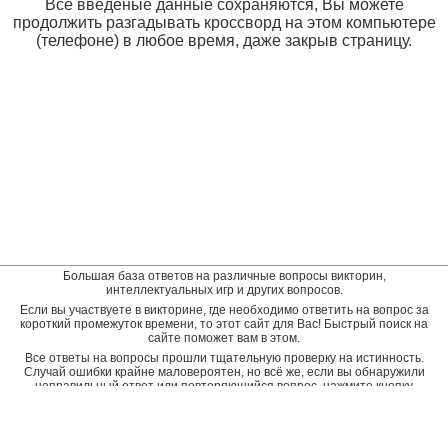
Все введеные данные сохраняются, Вы можете
продолжить разгадывать кроссворд на этом компьютере
(телефоне) в любое время, даже закрыв страницу.
Большая база ответов на различные вопросы викторин,
интеллектуальных игр и других вопросов.
Если вы участвуете в викторине, где необходимо ответить на вопрос за
короткий промежуток времени, то этот сайт для Вас! Быстрый поиск на
сайте поможет вам в этом.
Все ответы на вопросы прошли тщательную проверку на истинность.
Случай ошибки крайне маловероятен, но всё же, если вы обнаружили
неправильный ответ или повторяющийся вопрос, нажмите кнопку
"пожаловаться" рядом с неверным ответом. Будет подана заявка на
дополнительную проверку и ответ будет исправлен.
Оставить отзыв
© baza-otvetov.ru, 2011 - 2026,
Пользовательское соглашение