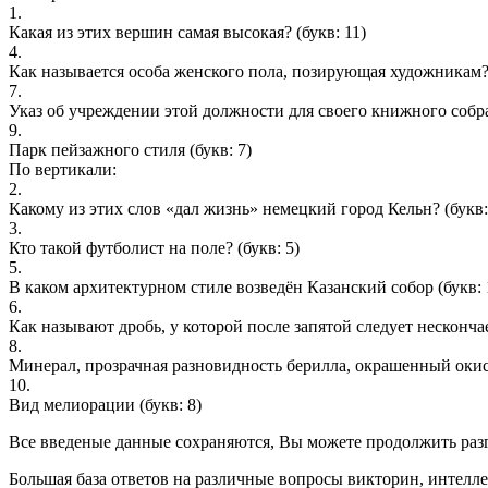
1.
Какая из этих вершин самая высокая?
(букв: 11)
4.
Как называется особа женского пола, позирующая художникам
7.
Указ об учреждении этой должности для своего книжного собр
9.
Парк пейзажного стиля
(букв: 7)
По вертикали:
2.
Какому из этих слов «дал жизнь» немецкий город Кельн?
(букв:
3.
Кто такой футболист на поле?
(букв: 5)
5.
В каком архитектурном стиле возведён Казанский собор
(букв: 
6.
Как называют дробь, у которой после запятой следует несконч
8.
Минерал, прозрачная разновидность берилла, окрашенный окис
10.
Вид мелиорации
(букв: 8)
Все введеные данные сохраняются, Вы можете продолжить разга
Большая база ответов на различные вопросы викторин, интелле