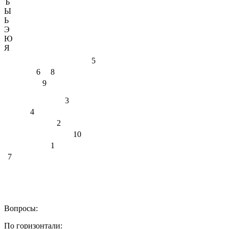
Ъ
Ы
Ь
Э
Ю
Я
5
6
8
9
3
4
2
10
1
7
Вопросы:
По горизонтали: