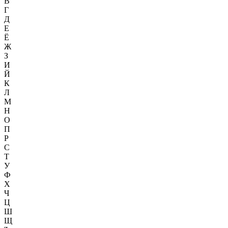
В
Г
Д
Е
Ё
Ж
З
И
Й
К
Л
М
Н
О
П
Р
С
Т
У
Ф
Х
Ч
Ц
Ш
Щ