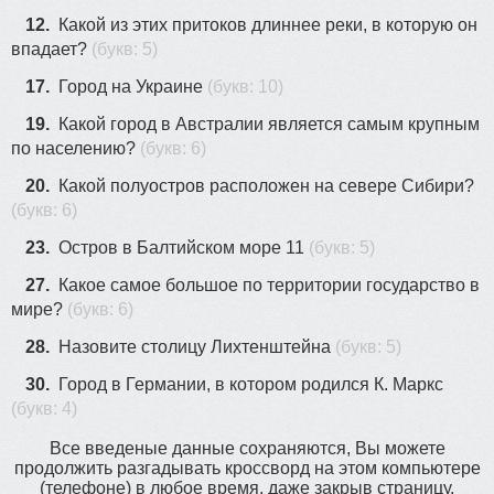
12.
Какой из этих притоков длиннее реки, в которую он
впадает?
(букв: 5)
17.
Город на Украине
(букв: 10)
19.
Какой город в Австралии является самым крупным
по населению?
(букв: 6)
20.
Какой полуостров расположен на севере Сибири?
(букв: 6)
23.
Остров в Балтийском море 11
(букв: 5)
27.
Какое самое большое по территории государство в
мире?
(букв: 6)
28.
Назовите столицу Лихтенштейна
(букв: 5)
30.
Город в Германии, в котором родился К. Маркс
(букв: 4)
Все введеные данные сохраняются, Вы можете
продолжить разгадывать кроссворд на этом компьютере
(телефоне) в любое время, даже закрыв страницу.