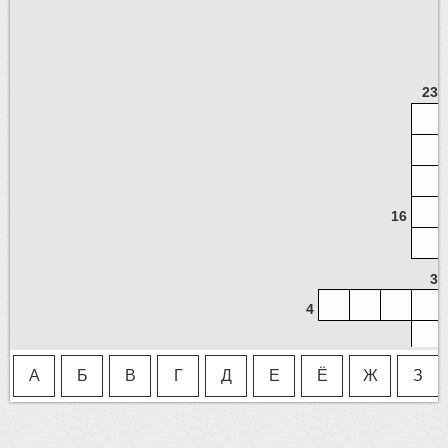
23
16
3
4
А
Б
В
Г
Д
Е
Ё
Ж
З
1