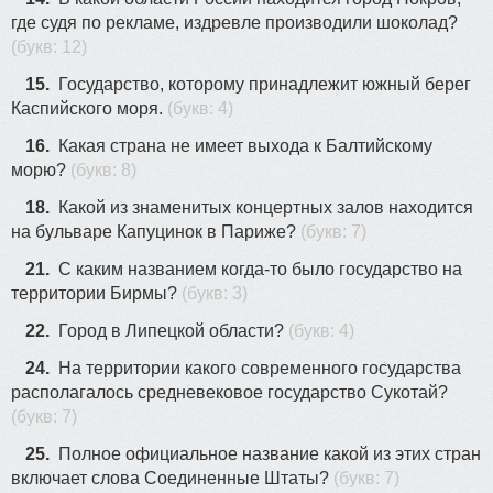
где судя по рекламе, издревле производили шоколад?
(букв: 12)
15.
Государство, которому принадлежит южный берег
Каспийского моря.
(букв: 4)
16.
Какая страна не имеет выхода к Балтийскому
морю?
(букв: 8)
18.
Какой из знаменитых концертных залов находится
на бульваре Капуцинок в Париже?
(букв: 7)
21.
С каким названием когда-то было государство на
территории Бирмы?
(букв: 3)
22.
Город в Липецкой области?
(букв: 4)
24.
На территории какого современного государства
располагалось средневековое государство Сукотай?
(букв: 7)
25.
Полное официальное название какой из этих стран
включает слова Соединенные Штаты?
(букв: 7)