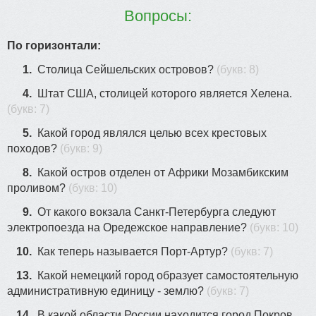
13
Вопросы:
По горизонтали:
14
1.
Столица Сейшельских островов?
(букв: 8)
4.
Штат США, столицей которого является Хелена.
(букв: 7)
5.
Какой город являлся целью всех крестовых
24
походов?
(букв: 9)
8.
Какой остров отделен от Африки Мозамбикским
проливом?
(букв: 10)
9.
От какого вокзала Санкт-Петербурга следуют
электропоезда на Оредежское направление?
(букв: 10)
10.
Как теперь называется Порт-Артур?
(букв: 7)
13.
Какой немецкий город образует самостоятельную
административную единицу - землю?
(букв: 7)
14.
В какой области России находится город Покров,