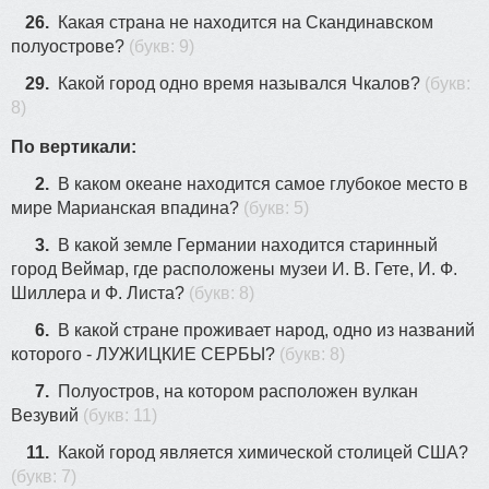
26.
Какая страна не находится на Скандинавском
полуострове?
(букв: 9)
29.
Какой город одно время назывался Чкалов?
(букв:
8)
По вертикали:
2.
В каком океане находится самое глубокое место в
мире Марианская впадина?
(букв: 5)
3.
В какой земле Германии находится старинный
город Веймар, где расположены музеи И. В. Гете, И. Ф.
Шиллера и Ф. Листа?
(букв: 8)
6.
В какой стране проживает народ, одно из названий
которого - ЛУЖИЦКИЕ СЕРБЫ?
(букв: 8)
7.
Полуостров, на котором расположен вулкан
Везувий
(букв: 11)
11.
Какой город является химической столицей США?
(букв: 7)