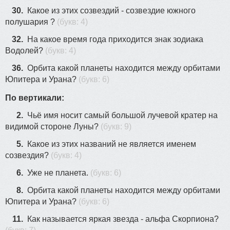
30.
Какое из этих созвездий - созвездие южного
полушария ?
(букв: 4)
32.
На какое время года приходится знак зодиака
Водолей?
(букв: 4)
36.
Орбита какой планеты находится между орбитами
Юпитера и Урана?
(букв: 6)
По вертикали:
2.
Чьё имя носит самый большой лучевой кратер на
видимой стороне Луны?
(букв: 9)
5.
Какое из этих названий не является именем
созвездия?
(букв: 4)
6.
Уже не планета.
(букв: 6)
8.
Орбита какой планеты находится между орбитами
Юпитера и Урана?
(букв: 6)
11.
Как называется яркая звезда - альфа Скорпиона?