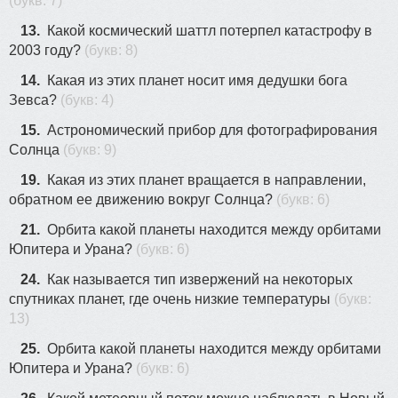
(букв: 7)
13.
Какой космический шаттл потерпел катастрофу в
2003 году?
(букв: 8)
14.
Какая из этих планет носит имя дедушки бога
Зевса?
(букв: 4)
15.
Acтpoнoмичecкий пpибop для фoтoгpафиpoвания
Coлнца
(букв: 9)
19.
Какая из этих планет вращается в направлении,
обратном ее движению вокруг Солнца?
(букв: 6)
21.
Орбита какой планеты находится между орбитами
Юпитера и Урана?
(букв: 6)
24.
Как называется тип извержений на некоторых
спутниках планет, где очень низкие температуры
(букв:
13)
25.
Орбита какой планеты находится между орбитами
Юпитера и Урана?
(букв: 6)