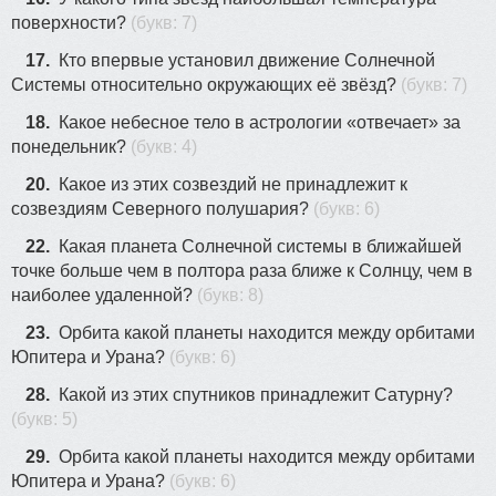
поверхности?
(букв: 7)
36
16
17.
Кто впервые установил движение Солнечной
35
31
Системы относительно окружающих её звёзд?
(букв: 7)
29
18.
Какое небесное тело в астрологии «отвечает» за
понедельник?
(букв: 4)
20.
Какое из этих созвездий не принадлежит к
созвездиям Северного полушария?
(букв: 6)
22.
Какая планета Солнечной системы в ближайшей
точке больше чем в полтора раза ближе к Солнцу, чем в
наиболее удаленной?
(букв: 8)
23.
Орбита какой планеты находится между орбитами
Юпитера и Урана?
(букв: 6)
28.
Какой из этих спутников принадлежит Сатурну?
(букв: 5)
29.
Орбита какой планеты находится между орбитами
Юпитера и Урана?
(букв: 6)