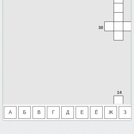
30
14
5
20
А
Б
В
Г
Д
Е
Ё
Ж
З
12