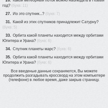
26.
Какой метеорный поток можно наблюдать в Новый
год?
(букв: 11)
27.
Ио это спутник...?
(букв: 7)
31.
Какой из этих спутников принадлежит Сатурну?
(букв: 5)
33.
Орбита какой планеты находится между орбитами
Юпитера и Урана?
(букв: 6)
34.
Спутник планеты марс?
(букв: 6)
35.
Орбита какой планеты находится между орбитами
Юпитера и Урана?
(букв: 6)
Все введеные данные сохраняются, Вы можете
продолжить разгадывать кроссворд на этом компьютере
(телефоне) в любое время, даже закрыв страницу.