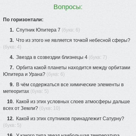
2
Вопросы:
4
По горизонтали:
1.
Спутник Юпитера 7
(букв: 6)
1
3.
Что из этого не является точкой небесной сферы?
11
8
(букв: 4)
7
4.
Звезда в созвездии близнецы 4
(букв: 7)
7.
Орбита какой планеты находится между орбитами
9
6
Юпитера и Урана?
(букв: 6)
3
9.
В чём содержаться все химические элементы в
метеоритах
(букв: 5)
10.
Какой из этих условных слоев атмосферы дальше
всех от Земли?
(букв: 10)
10
25
12.
Какой из этих спутников принадлежит Сатурну?
(букв: 5)
23
18
16.
У какого типа звезд наибольшая температура