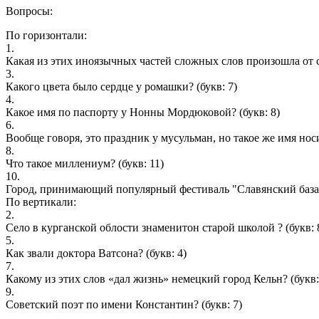
Вопросы:
По горизонтали:
1.
Какая из этих иноязычных частей сложных слов произошла от с
3.
Какого цвета было сердце у ромашки?
(букв: 7)
4.
Какое имя по паспорту у Нонны Мордюковой?
(букв: 8)
6.
Вообще говоря, это праздник у мусульман, но такое же имя но
8.
Что такое миллениум?
(букв: 11)
10.
Город, принимающий популярный фестиваль "Славянский база
По вертикали:
2.
Село в курганской облости знаменитон старой школой ?
(букв: 
5.
Как звали доктора Ватсона?
(букв: 4)
7.
Какому из этих слов «дал жизнь» немецкий город Кельн?
(букв:
9.
Советский поэт по имени Константин?
(букв: 7)