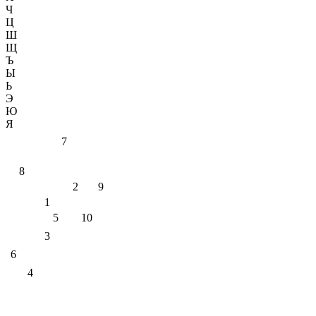
Ч
Ц
Ш
Щ
Ъ
Ы
Ь
Э
Ю
Я
7
8
2
9
1
5
10
3
6
4