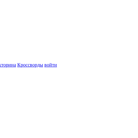
кторина
Кроссворды
войти