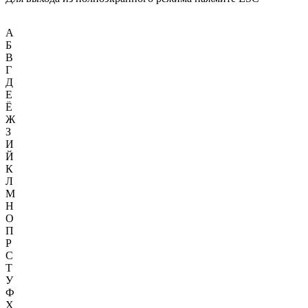
А
Б
В
Г
Д
Е
Ё
Ж
З
И
Й
К
Л
М
Н
О
П
Р
С
Т
У
Ф
Х