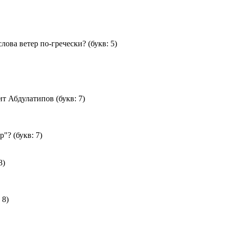
лова ветер по-гречески?
(букв: 5)
сит Абдулатипов
(букв: 7)
р"?
(букв: 7)
8)
 8)