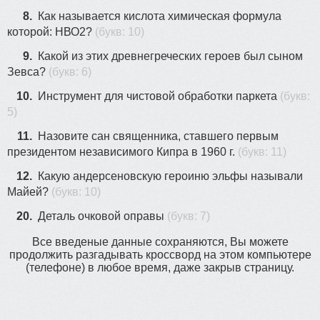
8.
Как называется кислота химическая формула
которой: HВО2?
(букв: 10)
9.
Какой из этих древнегреческих героев был сыном
Зевса?
(букв: 6)
10.
Инструмент для чистовой обработки паркета
(букв:
5)
11.
Назовите сан священника, ставшего первым
президентом независимого Кипра в 1960 г.
(букв: 11)
12.
Какую андерсеновскую героиню эльфы называли
Майей?
(букв: 10)
20.
Деталь очковой оправы
(букв: 7)
Все введеные данные сохраняются, Вы можете
продолжить разгадывать кроссворд на этом компьютере
(телефоне) в любое время, даже закрыв страницу.