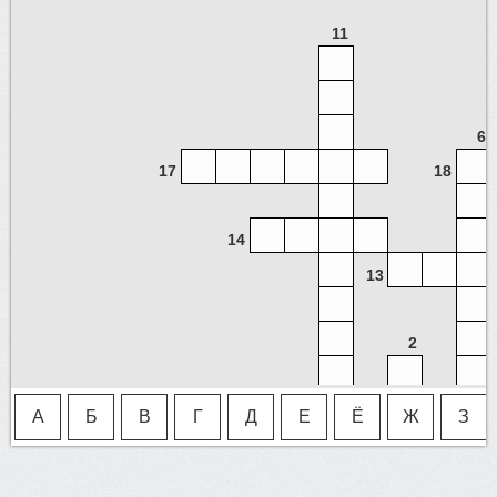
11
6
17
18
14
13
2
3
А
Б
В
Г
Д
Е
Ё
Ж
З
4
1