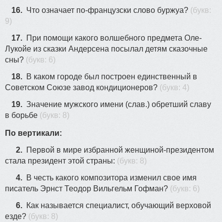
16.
Что означает по-французски слово буржуа?
(букв:
9)
17.
При помощи какого волшебного предмета Оле-
Лукойе из сказки Андерсена посылал детям сказочные
сны?
(букв: 6)
18.
В каком городе был построен единственный в
Советском Союзе завод кондиционеров?
(букв: 4)
19.
Значение мужского имени (cлaв.) обретший славу
в борьбе
(букв: 8)
По вертикали:
2.
Первой в мире избранной женщиной-президентом
стала президент этой страны:
(букв: 8)
4.
В честь какого композитора изменил свое имя
писатель Эрнст Теодор Вильгельм Гофман?
(букв: 6)
6.
Как называется специалист, обучающий верховой
езде?
(букв: 8)