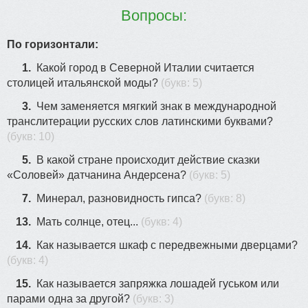
10
8
Вопросы:
По горизонтали:
5
1.
Какой город в Северной Италии считается
столицей итальянской моды?
(букв: 5)
7
16
3.
Чем заменяется мягкий знак в международной
транслитерации русских слов латинскими буквами?
(букв: 10)
19
5.
В какой стране происходит действие сказки
«Соловей» датчанина Андерсена?
(букв: 5)
7.
Минерал, разновидность гипса?
(букв: 8)
15
13.
Мать солнце, отец...
(букв: 4)
14.
Как называется шкаф с передвежными дверцами?
(букв: 4)
15.
Как называется запряжка лошадей гуськом или
парами одна за другой?
(букв: 3)