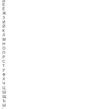
Д
Е
Ё
Ж
З
И
Й
К
Л
М
Н
О
П
Р
С
Т
У
Ф
Х
Ч
Ц
Ш
Щ
Ъ
Ы