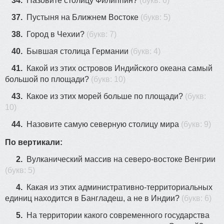
34.
Назовите столицу Филиппин?
(букв: 6)
37.
Пycтыня на Ближнeм Вocтoкe
(букв: 5)
38.
Город в Чехии?
(букв: 7)
40.
Бывшая столица Германии
(букв: 4)
41.
Какой из этих островов Индийского океана самый
большой по площади?
(букв: 10)
43.
Какое из этих морей больше по площади?
(букв:
10)
44.
Назовите самую северную столицу мира
(букв: 9)
По вертикали:
2.
Вулканический массив на северо-востоке Венгрии
(букв: 5)
4.
Какая из этих административно-территориальных
единиц находится в Бангладеш, а не в Индии?
(букв: 6)
5.
На территории какого современного государства