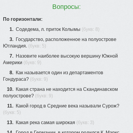
33
Вопросы:
По горизонтали:
1.
Содедема, л. приток Колымы
(букв: 8)
3.
Государство, расположенное на полуострове
23
Ютландия.
(букв: 5)
7.
Назовите наиболее высокую вершину Южной
40
Америки
(букв: 9)
8.
Как называется один из департаментов
Гондураса?
(букв: 9)
10.
Какая страна не находится на Скандинавском
полуострове?
(букв: 9)
44
11.
Какой город в Средние века называли Сурож?
(букв: 5)
13.
Какая река самая широкая
(букв: 3)
14.
Город в Германии, в котором родился К. Маркс