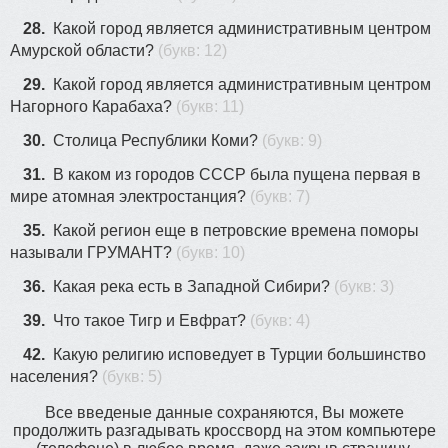
28.
Какой город является административным центром
Амурской области?
(букв: 12)
29.
Какой город является административным центром
Нагорного Карабаха?
(букв: 11)
30.
Столица Республики Коми?
(букв: 9)
31.
В каком из городов СССР была пущена первая в
мире атомная электростанция?
(букв: 7)
35.
Какой регион еще в петровские времена поморы
называли ГРУМАНТ?
(букв: 10)
36.
Какая река есть в Западной Сибири?
(букв: 3)
39.
Что такое Тигр и Евфрат?
(букв: 4)
42.
Какую религию исповедует в Турции большинство
населения?
(букв: 5)
Все введеные данные сохраняются, Вы можете
продолжить разгадывать кроссворд на этом компьютере