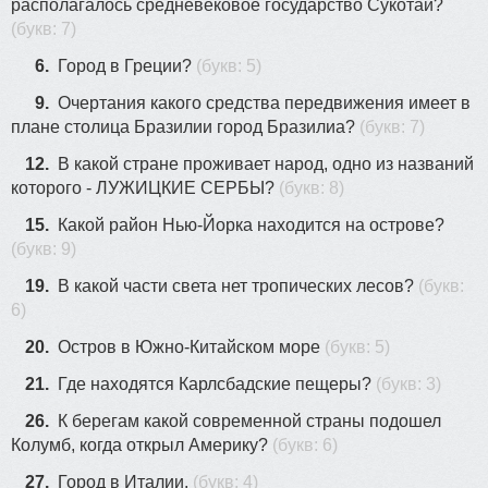
располагалось средневековое государство Сукотай?
(букв: 7)
6.
Город в Греции?
(букв: 5)
9.
Очертания какого средства передвижения имеет в
плане столица Бразилии город Бразилиа?
(букв: 7)
12.
В какой стране проживает народ, одно из названий
которого - ЛУЖИЦКИЕ СЕРБЫ?
(букв: 8)
15.
Какой район Нью-Йорка находится на острове?
(букв: 9)
19.
В какой части света нет тропических лесов?
(букв:
6)
20.
Остров в Южно-Китайском море
(букв: 5)
21.
Где находятся Карлсбадские пещеры?
(букв: 3)
26.
К берегам какой современной страны подошел
Колумб, когда открыл Америку?
(букв: 6)
27.
​Город в Италии.
(букв: 4)