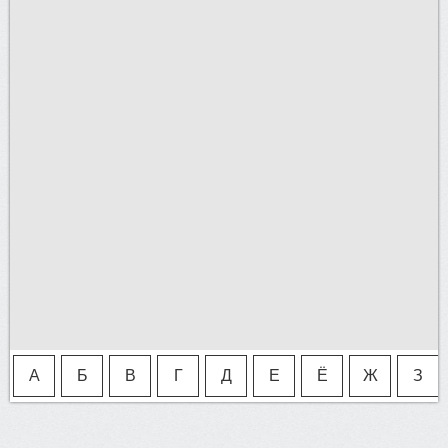
36
А
Б
В
Г
Д
Е
Ё
Ж
З
43