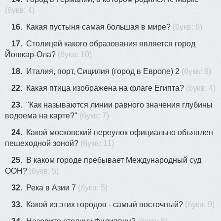
(букв: 4)
16.
Какая пустыня самая большая в мире?
(букв: 6)
17.
Столицей какого образования является город
Йошкар-Ола?
(букв: 10)
18.
Итaлия, пopт, Cицилия (гopoд в Eвpoпe) 2
(букв: 8)
22.
Какая птица изображена на флаге Египта?
(букв: 4)
23.
"Как называются линии равного значения глубины
водоема на карте?"
(букв: 7)
24.
Какой московский переулок официально объявлен
пешеходной зоной?
(букв: 11)
25.
В каком городе пребывает Международный суд
ООН?
(букв: 5)
32.
Река в Азии 7
(букв: 5)
33.
Какой из этих городов - самый восточный?
(букв: 9)