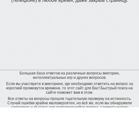
(телефоне) в любое время, даже закрыв страницу.
Большая база ответов на различные вопросы викторин,
интеллектуальных игр и других вопросов.
Если вы участвуете в викторине, где необходимо ответить на вопрос за
короткий промежуток времени, то этот сайт для Вас! Быстрый поиск на
сайте поможет вам в этом.
Все ответы на вопросы прошли тщательную проверку на истинность.
Случай ошибки крайне маловероятен, но всё же, если вы обнаружили
неправильный ответ или повторяющийся вопрос, нажмите кнопку
"пожаловаться" рядом с неверным ответом. Будет подана заявка на
дополнительную проверку и ответ будет исправлен.
Оставить отзыв
© baza-otvetov.ru, 2011 - 2026,
Пользовательское соглашение
Рейтинг пользователей:
рейтинг пользователей наиболее активно пополняющих базу данных