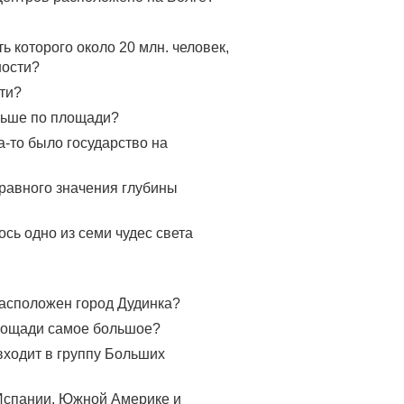
ь которого около 20 млн. человек,
ности?
ти?
ольше по площади?
а-то было государство на
равного значения глубины
ось одно из семи чудес света
расположен город Дудинка?
площади самое большое?
 входит в группу Больших
 Испании, Южной Америке и