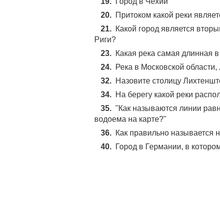
19.
Город в Чехии
20.
Притоком какой реки являе
21.
Какой город является вторы
Риги?
23.
Какая река самая длинная 
24.
Река в Московской области,
32.
Назовите столицу Лихтеншт
34.
На берегу какой реки расп
35.
"Как называются линии рав
водоема на карте?"
36.
Как правильно называется 
40.
Город в Германии, в которо