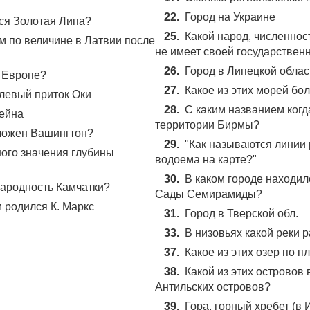
22.
Город на Украине
тся Золотая Липа?
25.
Какой народ, численност
м по величине в Латвии после
не имеет своей государствен
26.
Город в Липецкой облас
в Европе?
27.
Какое из этих морей б
 левый приток Оки
28.
С каким названием когд
ейна
территории Бирмы?
оложен Вашингтон?
29.
"Как называются линии 
ного значения глубины
водоема на карте?"
30.
В каком городе находил
народность Камчатки?
Сады Семирамиды?
м родился К. Маркс
31.
Город в Тверской обл.
33.
В низовьях какой реки 
37.
Какое из этих озер по 
38.
Какой из этих островов
Антильских островов?
39.
Гора, горный хребет (в