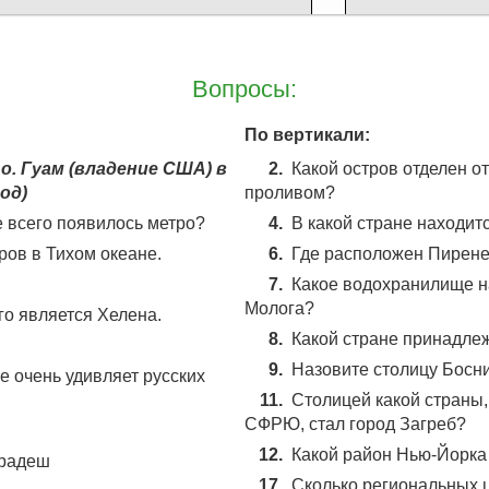
Вопросы:
По вертикали:
о. Гуам (владение США) в
2.
Какой остров отделен 
од)
проливом?
 всего появилось метро?
4.
В какой стране находит
ров в Тихом океане.
6.
Где расположен Пирене
7.
Какое водохранилище н
Молога?
го является Хелена.
8.
Какой стране принадле
9.
Назовите столицу Босн
е очень удивляет русских
11.
Столицей какой страны
СФРЮ, стал город Загреб?
12.
Какой район Нью-Йорка
Прадеш
17.
Сколько региональных 