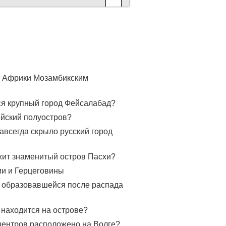
от Африки Мозамбикским
ся крупный город Фейсалабад?
йский полуостров?
авсегда скрыло русский город
жит знаменитый остров Пасхи?
ии и Герцеговины
, образовавшейся после распада
 находится на острове?
центров расположено на Волге?