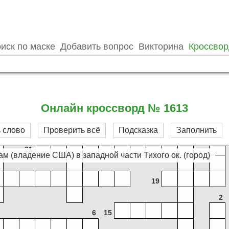
22
иск по маске
Добавить вопрос
Викторина
Кроссво
23
8
Онлайн кроссворд № 1613
25
 слово
Проверить всё
Подсказка
Заполнить
9
21
уам (владение США) в западной части Тихого ок. (город)
19
2
6
15