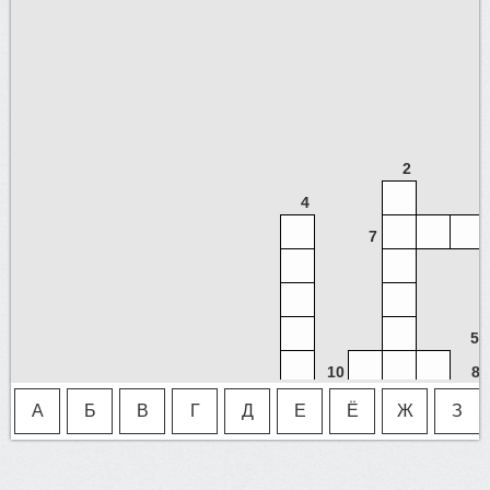
2
4
7
5
10
8
А
Б
В
Г
Д
Е
Ё
Ж
З
1