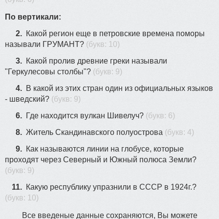
По вертикали:
2.
Какой регион еще в петровские времена поморы
называли ГРУМАНТ?
(букв: 10)
3.
Какой пролив древние греки называли
"Геркулесовы столбы"?
(букв: 9)
4.
В какой из этих стран один из официальных языков
- шведский?
(букв: 9)
6.
Где находится вулкан Шивелуч?
(букв: 6)
8.
Житель Скандинавского полуострова
(букв: 4)
9.
Как называются линии на глобусе, которые
проходят через Северный и Южный полюса Земли?
(букв: 9)
11.
Какую республику упразнили в СССР в 1924г.?
(букв: 10)
Все введеные данные сохраняются, Вы можете