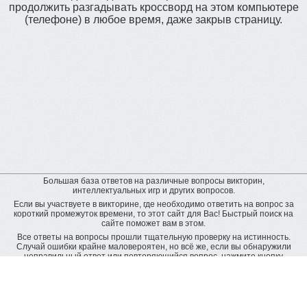
продолжить разгадывать кроссворд на этом компьютере
(телефоне) в любое время, даже закрыв страницу.
Большая база ответов на различные вопросы викторин,
интеллектуальных игр и других вопросов.
Если вы участвуете в викторине, где необходимо ответить на вопрос за
короткий промежуток времени, то этот сайт для Вас! Быстрый поиск на
сайте поможет вам в этом.
Все ответы на вопросы прошли тщательную проверку на истинность.
Случай ошибки крайне маловероятен, но всё же, если вы обнаружили
неправильный ответ или повторяющийся вопрос, нажмите кнопку
"пожаловаться" рядом с неверным ответом. Будет подана заявка на
дополнительную проверку и ответ будет исправлен.
Оставить отзыв
© baza-otvetov.ru, 2011 - 2026,
Пользовательское соглашение
Рейтинг пользователей: