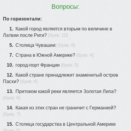
14
Вопросы:
По горизонтали:
1.
Какой город является вторым по величине в
Латвии после Риги?
(букв: 10)
5.
Столица Чувашии:
(букв: 9)
7.
Страна в Южной Америке?
(букв: 4)
10.
город-порт Франции
(букв: 3)
12.
Какой стране принадлежит знаменитый остров
Пасхи?
(букв: 4)
13.
Притоком какой реки является Золотая Липа?
(букв: 6)
14.
Какая из этих стран не граничит с Германией?
(букв: 7)
15.
Столица государства в Центральной Америке
(букв: 6)