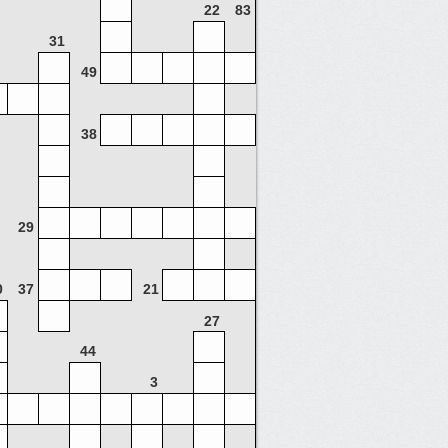
22
83
31
49
100
38
98
47
29
15
51
0
37
21
23
27
44
30
3
2