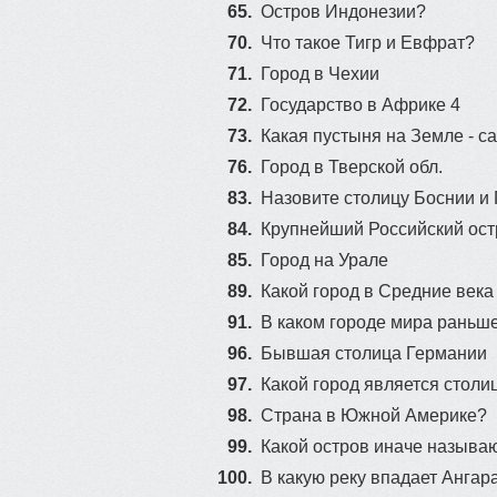
65.
Остров Индонезии?
70.
Что такое Тигр и Евфрат?
71.
Город в Чехии
72.
Государство в Африке 4
73.
Какая пустыня на Земле - с
76.
Город в Тверской обл.
83.
Назовите столицу Боснии и
84.
Крупнейший Российский ост
85.
Город на Урале
89.
Какой город в Средние век
91.
В каком городе мира раньше
96.
Бывшая столица Германии
97.
Какой город является столи
98.
Страна в Южной Америке?
99.
Какой остров иначе называ
100.
В какую реку впадает Ангар