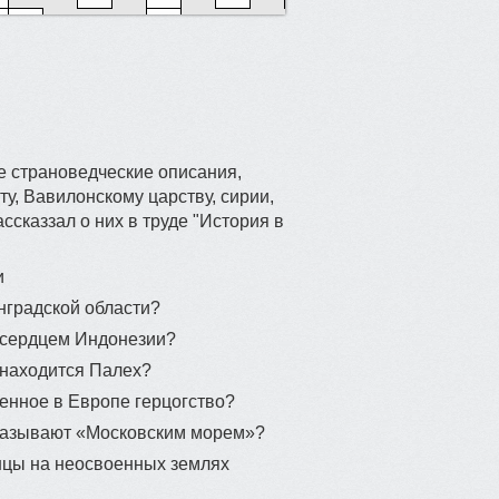
4
13
5
12
1
9
9
е страноведческие описания,
у, Вавилонскому царству, сирии,
16
6
сказзал о них в труде "История в
10
19
50
и
8
нградской области?
 сердцем Индонезии?
48
24
 находится Палех?
18
36
енное в Европе герцогство?
называют «Московским морем»?
17
нцы на неосвоенных землях