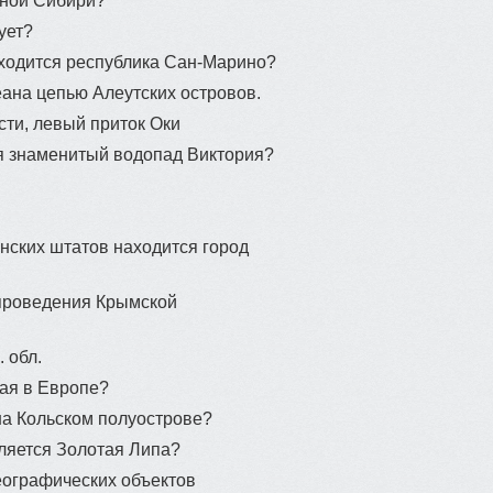
дной Сибири?
ует?
аходится республика Сан-Марино?
еана цепью Алеутских островов.
сти, левый приток Оки
ся знаменитый водопад Виктория?
анских штатов находится город
 проведения Крымской
. обл.
ная в Европе?
на Кольском полуострове?
ляется Золотая Липа?
географических объектов