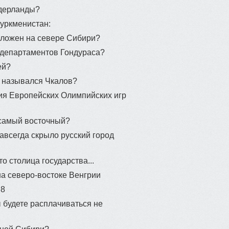
42
идерланды?
Tуркмeниcтaн:
оложен на севере Сибири?
94
71
 департаментов Гондураса?
46
ей?
40
я назывался Чкалов?
ния Европейских Олимпийских игр
70
- самый восточный?
авсегда скрыло русский город
о столица государства...
а северо-востоке Венгрии
 8
ы будете расплачиваться не