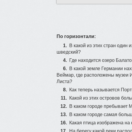
По горизонтали:
1.
В какой из этих стран один 
шведский?
4.
Где находится озеро Балато
6.
В какой земле Германии на
Веймар, где расположены музеи И.
97
Листа?
8.
Как теперь называется Порт
11.
Какой из этих островов бол
12.
В каком городе пребывает
13.
В каком городе самая боль
73
16.
Какая птица изображена на
17.
На берегу какой реки расп