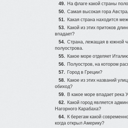
49.
На флаге какой страны поло
50.
Самая высокая гора Австра
51.
Какая страна находится ме
53.
Какой из этих притоков длин
впадает?
54.
Страна, лежащая в южной ч
полуострова.
55.
Какое море отделяет Итали
56.
Полуостров, на котором ра
57.
Город в Греции?
58.
Какое из этих названий ули
обиход?
59.
В какое море впадает река 
62.
Какой город является адми
Нагорного Карабаха?
64.
К берегам какой современн
когда открыл Америку?