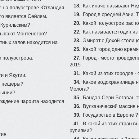
18.
Как иначе называют Н
е на полуострове Ютландия.
76
28
19.
Гоpoд в cрeдней Азии, 
го является Сейлем.
20.
Какой полуостров расп
74
к Курильским?
22.
Как называется один из
72
зывают Монтенегро?
23.
Эмират с Дохой-столиц
тных залов находится на
25.
Какой город одно врем
 полуострова.
27.
Город - место проведе
2015
31.
Какой из этих городов 
и и Якутии.
34.
Какое водохранилище н
е пещеры?
Молога?
мынии?
35.
Бандар-Сери-Бегаван эт
ождение чароита находится
36.
Вулканический массив н
39.
Государство в Европе ?
41.
В какой из этих стран в
рупиями?
тия