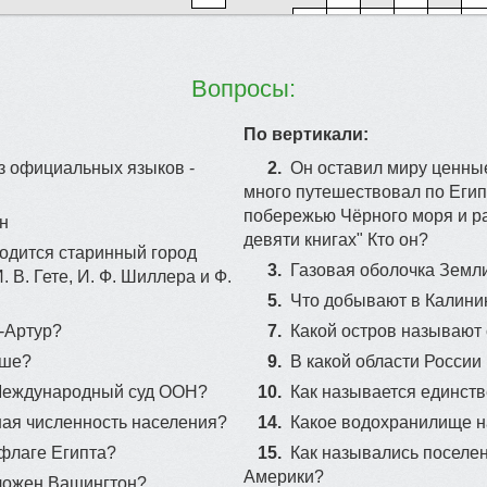
33
Вопросы:
59
58
3
По вертикали:
из официальных языков -
2.
Он оставил миру ценны
много путешествовал по Египт
53
побережью Чёрного моря и рас
н
82
девяти книгах" Кто он?
ходится старинный город
90
63
96
54
3.
Газовая оболочка Земл
 В. Гете, И. Ф. Шиллера и Ф.
5.
Что добывают в Калини
-Артур?
7.
Какой остров называют
55
ьше?
9.
В какой области России
60
35
 Международный суд ООН?
10.
Как называется единств
45
шая численность населения?
14.
Какое водохранилище 
52
 флаге Египта?
15.
Как назывались поселе
43
Америки?
оложен Вашингтон?