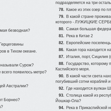
подразделяется на три остал
78.
Какое из этих озер по 
79.
В какой стране прожива
которого - ЛУЖИЦКИЕ СЕРБ
80.
Самая большая федера
амая безводная?
81.
Река в Китае 2
82.
Европейские поселенц
 Герцеговины
86.
Какая гора находится н
ров в Тихом океане.
87.
Итaлия, пopт, Cицилия (
88.
Государство, которому
а называли Сурож?
Каспийского моря.
 всего появилось метро?
90.
В какой части света нах
погубивший сотни кораблей и
цей Австралии?
92.
Где находится вулкан 
93.
Столица какой из респу
ют Борнео?
Йошкар-Ола?
а?
94.
Река в Прикаспийской 