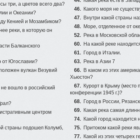
44.
Какая река есть в Запа
сы три, а цветов всего два?
46.
Какого моря не существ
лии и Океании?
47.
Внутри какой страны н
жду Кенией и Мозамбиком?
48.
Море, отделенное от ок
нее реки, в которую он
52.
Река в Московской обла
60.
На какой реке находит
асти Балканского
61.
​Город в Италии.
ю от Югославии?
63.
Река в Азии 7
сположен вулкан Везувий
66.
В каком из этих америк
Хьюстон?
67.
Курорт в Крыму (место
ц не вошло в российский
конференции 1945 г.)?
68.
Город в России, Рязанск
Урал?
69.
Какая река самая длин
нистративным центром
74.
Какой город находится 
ой страны подошел Колумб,
75.
Притоком какой реки яв
77.
Какой из этих четырех 