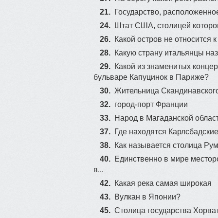
21.
Государство, расположенно
24.
Штат США, столицей которо
26.
Какой остров не относится 
28.
Какую страну итальянцы на
29.
Какой из знаменитых концер
бульваре Капуцинок в Париже?
30.
Жительница Скандинавского
32.
город-порт Франции
33.
Народ в Магаданской област
37.
Где находятся Карлсбадски
38.
Как называется столица Ру
40.
Единственно в мире местор
в...
42.
Какая река самая широкая
43.
Вулкан в Японии?
45.
Столица государства Хорва