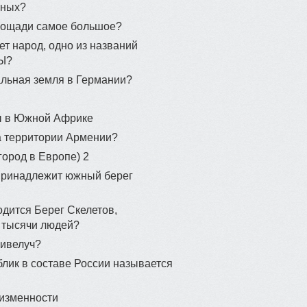
ьных?
площади самое большое?
ет народ, одно из названий
Ы?
льная земля в Германии?
ы в Южной Африке
а территории Армении?
гopoд в Eвpoпe) 2
 принадлежит южный берег
одится Берег Скелетов,
 тысячи людей?
Шивелуч?
блик в составе России называется
низменности