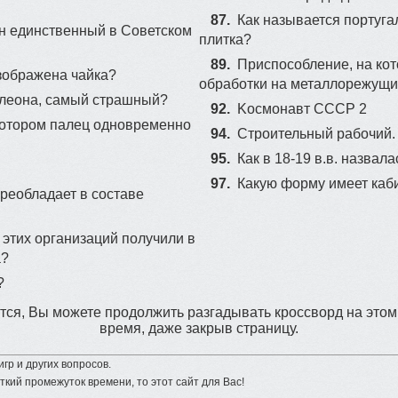
87.
Как называется португа
ен единственный в Советском
плитка?
89.
Приспособление, на кот
зображена чайка?
обработки на металлорежущи
олеона, самый страшный?
92.
Kocмoнaвт CCCP 2
 котором палец одновременно
94.
Строительный рабочий.
95.
Как в 18-19 в.в. назвал
97.
Какую форму имеет каб
реобладает в составе
этих организаций получили в
а?
?
ся, Вы можете продолжить разгадывать кроссворд на этом
время, даже закрыв страницу.
гр и других вопросов.
ткий промежуток времени, то этот сайт для Вас!