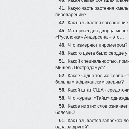
40.
Какая самая большая плане
41.
Какую часть растения хмел
пивоварении?
42.
Как называется соглашение
45.
Материал для дворца морско
«Русалочка» Андерсена – это…
46.
Что измеряют пирометром?
48.
Какого цвета было сердце 
51.
Какой специальностью, поми
Мишель Нострадамус?
52.
Какое «одно только слово» 
больным африканским зверям?
56.
Какой штат США - средоточ
58.
Что журнал «Тайм» однажды
59.
Какое из этих слов означает
болезнь?
61.
Как называется запряжка л
одна за другой?