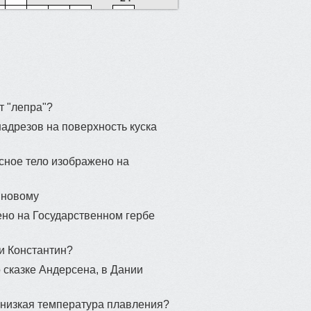
58
84
22
88
4
т "лепра"?
адрезов на поверхность куска
8
29
есное тело изображено на
51
5
 новому
31
ено на Государственном гербе
2
12
10
49
и Константин?
13
 сказке Андерсена, в Дании
17
39
 низкая температура плавления?