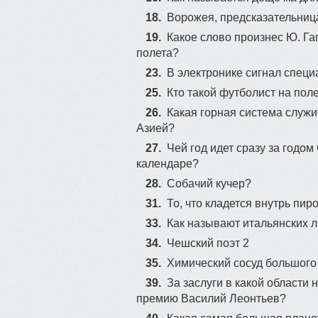
18.
Ворожея, предсказательниц
19.
Какое слово произнес Ю. Га
полета?
23.
В электронике сигнал спец
25.
Кто такой футболист на пол
98
26.
Какая горная система служи
Азией?
27.
Чей год идет сразу за годо
календаре?
28.
Собачий кучер?
31.
То, что кладется внутрь пир
33.
Как называют итальянских 
34.
Чешский поэт 2
35.
Химический сосуд большого
39.
За заслуги в какой области
премию Василий Леонтьев?