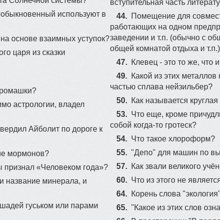
та Солнечной системы?
вступительная часть литерат
ь обыкновенный используют в
100
44.
Помещение для совмес
работающих на одном предпр
заведении и т.п. (обычно с о
 на основе взаимных уступок?
общей комнатой отдыха и т.п.
го царя из сказки
47.
Клевец - это то же, что 
49.
Какой из этих металлов
частью сплава нейзильбер?
у ромашки?
50.
Как называется круглая
мо астрологии, владел
53.
Что еще, кроме причудл
собой когда-то гротеск?
твердил Айболит по дороге к
54.
Что такое хлороформ?
55.
"Депо" для машин по в
ие мормонов?
57.
Как звали великого учё
 признал «Человеком года»?
60.
Что из этого не являет
 и название минерала, и
64.
Корень слова "экология" 
ошадей гуськом или парами
65.
"Какое из этих слов озна