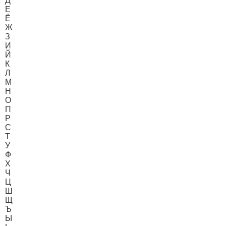
Д
Е
Ё
Ж
З
И
Й
К
Л
М
Н
О
П
Р
С
Т
У
Ф
Х
Ч
Ц
Ш
Щ
Ъ
Ы