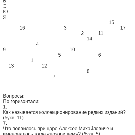
Ь
Э
Ю
Я
15
16
3
17
2
11
14
4
9
10
5
6
1
13
12
8
7
Вопросы:
По горизонтали:
1.
Как называется коллекционирование редких изданий?
(букв: 11)
7.
Что появилось при царе Алексее Михайловиче и
именовалось тогда «позорищем»?
(букв: 5)