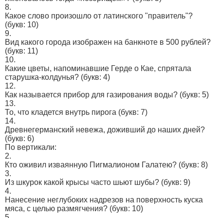
8.
Какое слово произошло от латинского "правитель"?
(букв: 10)
9.
Вид какого города изображен на банкноте в 500 рублей?
(букв: 11)
10.
Какие цветы, напоминавшие Герде о Кае, спрятала
старушка-колдунья?
(букв: 4)
12.
Как называется прибор для газирования воды?
(букв: 5)
13.
То, что кладется внутрь пирога
(букв: 7)
14.
Древнегерманский невежа, доживший до наших дней?
(букв: 6)
По вертикали:
2.
Кто оживил изваянную Пигмалионом Галатею?
(букв: 8)
3.
Из шкурок какой крысы часто шьют шубы?
(букв: 9)
4.
Нанесение неглубоких надрезов на поверхность куска
мяса, с целью размягчения?
(букв: 10)
5.