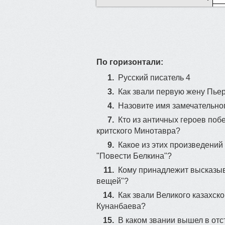
По горизонтали:
1.
Русский писатель 4
3.
Как звали первую жену Пье
4.
Назовите имя замечательног
7.
Кто из античных героев по
критского Минотавра?
9.
Какое из этих произведений
"Повести Белкина"?
11.
Кому принадлежит высказыв
вещей"?
14.
Как звали Великого казаxск
Кунанбаева?
15.
В каком звании вышел в отс