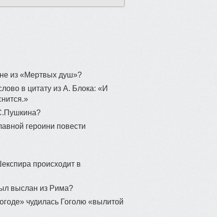
 не из «Мертвых душ»?
лово в цитату из А. Блока: «И
снится.»
.С.Пушкина?
главной героини повести
Шекспира происходит в
был выслан из Рима?
погоде» чудилась Гоголю «вылитой