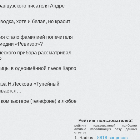
анцузского писателя Андре
одка, хотя и белая, но красит
ния стало фамилией попечителя
омедии «Ревизор»?
ческого прибора рассматривал
?
иницы в одноимённой пьесе Карло
аза Н.Лескова «Тупейный
зывается…
 компьютере (телефоне) в любое
Рейтинг пользователей:
рейтинг пользователей наиболее
активно пополняющих базу данных
ответов
Radius -
8818 вопросов