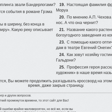
 Киплинга звали Бандерлогами?
19.
Настоящая фамилия фр
Моруа
тся события в романе Грэма
20.
По мнению А.П. Чехова в
нос. А что она чернит?
ы в ширину, без конца в
миру». Какую реку описывает
21.
Название какого расте
богоугодного заведения из к
23.
С помощью какого опти
дам в театре Евгений Онегин
24.
Как зовут хозяйку гост
Гальдони?
25.
Профессия героя расск
художник» в наше время на
ся, Вы можете продолжить разгадывать кроссворд на этом
время, даже закрыв страницу.
гр и других вопросов.
ткий промежуток времени, то этот сайт для Вас!
 ошибки крайне маловероятен, но всё же, если вы