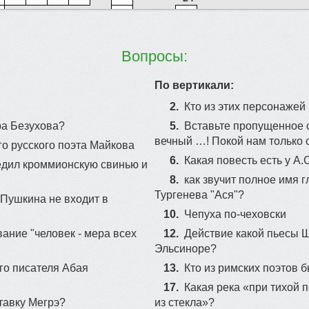
18
Вопросы:
По вертикали:
2.
Кто из этих персонажей
ра Безухова?
5.
Вставьте пропущенное с
вечный …! Покой нам только 
о русского поэта Майкова
6.
Какая повесть есть у А
бедил кроммионскую свинью и
8.
как звучит полное имя 
Тургенева "Ася"?
 Пушкина не входит в
10.
Чепуха по-чеховски
ание "человек - мера всех
12.
Действие какой пьесы 
Эльсиноре?
ого писателя Абая
13.
Кто из римских поэтов 
17.
Какая река «при тихой 
тавку Мегрэ?
из стекла»?