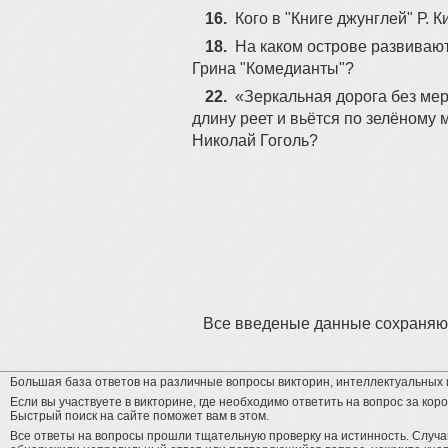
16.
Кого в "Книге джунглей" Р.
18.
На каком острове развиваю
Грина "Комедианты"?
22.
«Зеркальная дорога без мер
длину реет и вьётся по зелёному 
Николай Гоголь?
Все введеные данные сохраняют
Большая база ответов на различные вопросы викторин, интеллектуальных и
Если вы участвуете в викторине, где необходимо ответить на вопрос за коро
Быстрый поиск на сайте поможет вам в этом.
Все ответы на вопросы прошли тщательную проверку на истинность. Случай