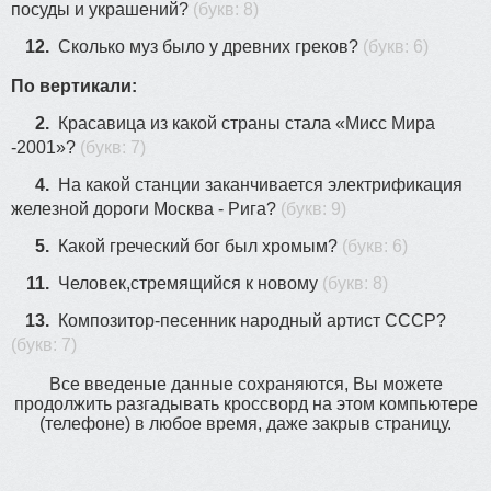
посуды и украшений?
(букв: 8)
12.
Сколько муз было у древних греков?
(букв: 6)
По вертикали:
2.
Красавица из какой страны стала «Мисс Мира
-2001»?
(букв: 7)
4.
На какой станции заканчивается электрификация
железной дороги Москва - Рига?
(букв: 9)
5.
Какой греческий бог был хромым?
(букв: 6)
11.
Человек,стремящийся к новому
(букв: 8)
13.
Композитор-песенник народный артист СССР?
(букв: 7)
Все введеные данные сохраняются, Вы можете
продолжить разгадывать кроссворд на этом компьютере
(телефоне) в любое время, даже закрыв страницу.