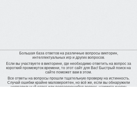
Большая база ответов на различные вопросы викторин,
интеллектуальных игр и других вопросов.
Если вы участвуете в викторине, где необходимо ответить на вопрос за
короткий промежуток времени, то этот сайт для Вас! Быстрый поиск на
сайте поможет вам в этом.
Все ответы на вопросы прошли тщательную проверку на истинность.
Случай ошибки крайне маловероятен, но всё же, если вы обнаружили
неправильный ответ или повторяющийся вопрос, нажмите кнопку
"пожаловаться" рядом с неверным ответом. Будет подана заявка на
дополнительную проверку и ответ будет исправлен.
Оставить отзыв
© baza-otvetov.ru, 2011 - 2026,
Пользовательское соглашение
Рейтинг пользователей:
рейтинг пользователей наиболее активно пополняющих базу данных
ответов
Radius -
8818 вопросов
Inna_Klim -
4110 вопросов
Romzu -
2149 вопросов