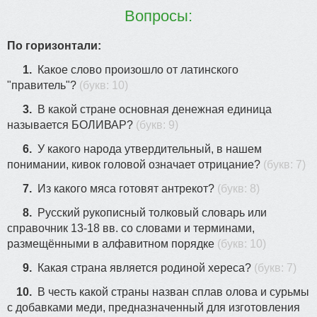
Вопросы:
По горизонтали:
1.
Какое слово произошло от латинского
"правитель"?
(букв: 10)
3.
В какой стране основная денежная единица
называется БОЛИВАР?
(букв: 9)
6.
У какого народа утвердительный, в нашем
понимании, кивок головой означает отрицание?
(букв: 7)
7.
Из какого мяса готовят антрекот?
(букв: 8)
8.
Русский рукописный толковый словарь или
справочник 13-18 вв. со словами и терминами,
размещёнными в алфавитном порядке
(букв: 10)
9.
Какая страна является родиной хереса?
(букв: 7)
10.
В честь какой страны назван сплав олова и сурьмы
с добавками меди, предназначенный для изготовления