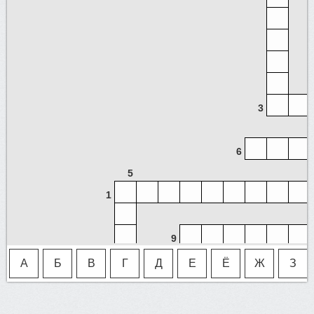
3
6
5
1
9
А
Б
В
Г
Д
Е
Ё
Ж
З
11
10