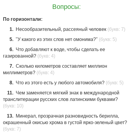
Вопросы:
По горизонтали:
17
7
1.
Несообразительный, рассеяный человек
(букв: 7)
5.
"У какого из этих слов нет омонима?"
(букв: 5)
8
6.
Что добавляют к воде, чтобы сделать ее
газированной?
(букв: 4)
7.
Сколько километров составляет миллион
миллиметров?
(букв: 4)
19
8.
Что из этого есть у любого автомобиля?
(букв: 5)
11.
Чем заменяется мягкий знак в международной
транслитерации русских слов латинскими буквами?
(букв: 10)
13.
Минерал, прозрачная разновидность берилла,
окрашенный окисью хрома в густой ярко-зеленый цвет?
(букв: 7)