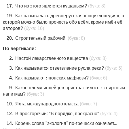
17.
Что из этого является кушаньем?
(букв: 8)
19.
Как называлась древнерусская «энциклопедия», в
которой можно было прочесть обо всём, кроме имён её
авторов?
(букв: 10)
20.
Строительный рабочий.
(букв: 8)
По вертикали:
2.
Настой лекарственного вещества
(букв: 8)
3.
Как называется ответвление русла реки?
(букв: 5)
4.
Как называют японских мафиози?
(букв: 6)
9.
Какое племя индейцев пристрастилось к спиртным
напиткам?
(букв: 3)
10.
Яхта международного класса
(букв: 7)
12.
В просторечии: "В порядке, прекрасно"
(букв: 4)
14.
Корень слова "экология" по-гречески означает...