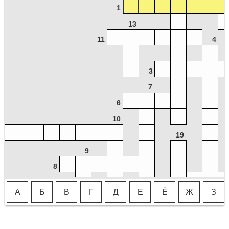
1
13
11
4
3
7
6
10
19
9
8
14
А
Б
В
Г
Д
Е
Ё
Ж
З
20
15