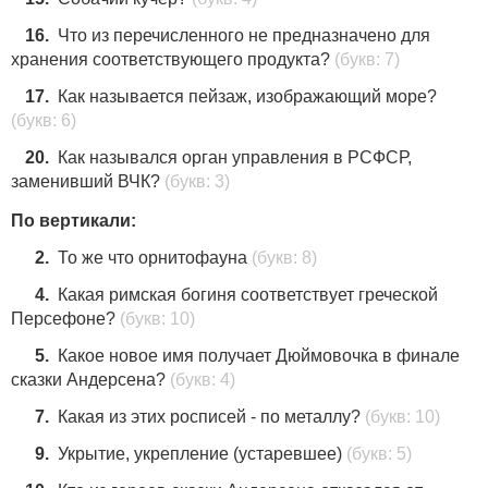
16.
Что из перечисленного не предназначено для
хранения соответствующего продукта?
(букв: 7)
17.
Как называется пейзаж, изображающий море?
(букв: 6)
20.
Как назывался орган управления в РСФСР,
заменивший ВЧК?
(букв: 3)
По вертикали:
2.
То же что орнитофауна
(букв: 8)
4.
Какая римская богиня соответствует греческой
Персефоне?
(букв: 10)
5.
Какое новое имя получает Дюймовочка в финале
сказки Андерсена?
(букв: 4)
7.
Какая из этих росписей - по металлу?
(букв: 10)
9.
Укрытие, укрепление (устаревшее)
(букв: 5)