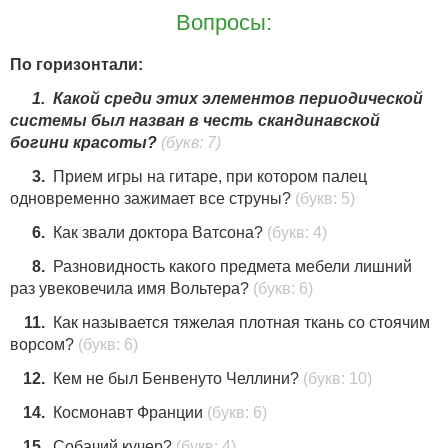
Вопросы:
16
17
По горизонтали:
1.
Какой среди этих элементов периодической
системы был назван в честь скандинавской
богини красоты?
(букв: 7)
3.
Прием игры на гитаре, при котором палец
одновременно зажимает все струны?
(букв: 5)
6.
Как звали доктора Ватсона?
(букв: 4)
8.
Разновидность какого предмета мебели лишний
раз увековечила имя Вольтера?
(букв: 6)
11.
Как называется тяжелая плотная ткань со стоячим
ворсом?
(букв: 6)
12.
Кем не был Бенвенуто Челлини?
(букв: 10)
14.
Космонавт Франции
(букв: 6)
15.
Собачий кучер?
(букв: 4)