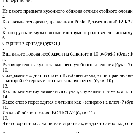
По вертикали:
2.
Из какого предмета кухонного обихода отлили стойкого оловянн
4.
Как назывался орган управления в РСФСР, заменивший ВЧК?
(
5.
Какой русский музыкальный инструмент родственен финскому
6.
Старший в бригаде
(букв: 8)
7.
Вид какого города изображен на банкноте в 10 рублей?
(букв: 1
8.
Руководитель факультета высшего учебного заведения
(букв: 5)
10.
Содержание одной из статей Всеобщей декларации прав человек
в которой её героями эта статья нарушается.
(букв: 10)
13.
Как по-книжному называется случай, служащий примером или 
14.
Какое слово переводится с латыни как «запираю на ключ»?
(бук
16.
Из какой области слово ВОЛЮТА?
(букв: 11)
19.
Что говорит такелажник или строитель, когда что-либо надо оп