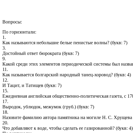
Вопросы:
По горизонтали:
1.
Как называются небольшие белые пенистые волны?
(букв: 7)
3.
Достойный ответ бюрократа
(букв: 7)
9.
Какой среди этих элементов периодической системы был назва
11.
Как называется болгарский народный танец-хоровод?
(букв: 4)
12.
И Тацит, и Татищев
(букв: 7)
15.
Ежедневная английская общественно-политическая газета, с 17
17.
Выродок, ублюдок, межумок (груб.)
(букв: 7)
18.
Назовите фамилию автора памятника на могиле Н. С. Хрущева
20.
Что добавляют к воде, чтобы сделать ее газированной?
(букв: 4)