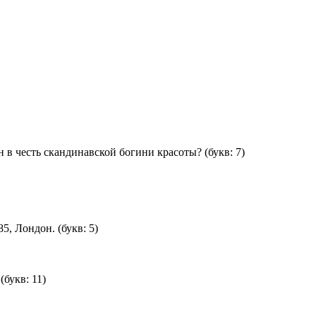
н в честь скандинавской богини красоты?
(букв: 7)
85, Лондон.
(букв: 5)
(букв: 11)