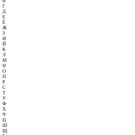
В
Г
Д
Е
Ё
Ж
З
И
Й
К
Л
М
Н
О
П
Р
С
Т
У
Ф
Х
Ч
Ц
Ш
Щ