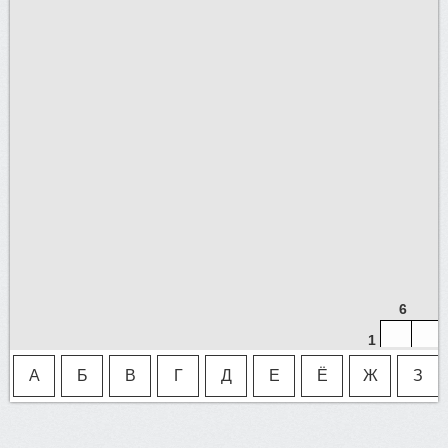
6
1
А
Б
В
Г
Д
Е
Ё
Ж
З
12
20