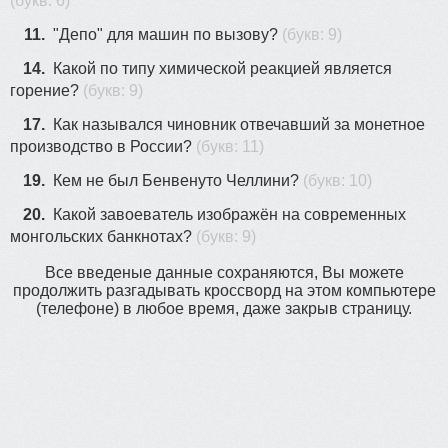
(букв: 6)
11.
"Депо" для машин по вызову?
(букв: 9)
14.
Какой по типу химической реакцией является
горение?
(букв: 9)
17.
Как назывался чиновник отвечавший за монетное
производство в России?
(букв: 11)
19.
Кем не был Бенвенуто Челлини?
(букв: 10)
20.
Какой завоеватель изображён на современных
монгольских банкнотах?
(букв: 9)
Все введеные данные сохраняются, Вы можете
продолжить разгадывать кроссворд на этом компьютере
(телефоне) в любое время, даже закрыв страницу.