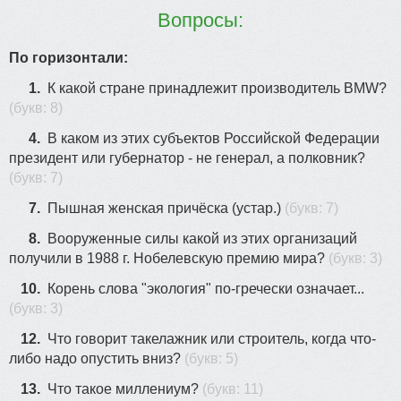
13
8
Вопросы:
По горизонтали:
1.
К какой стране принадлежит производитель BMW?
(букв: 8)
18
4.
В каком из этих субъектов Российской Федерации
президент или губернатор - не генерал, а полковник?
(букв: 7)
7.
Пышная женская причёска (устар.)
(букв: 7)
15
8.
Вооруженные силы какой из этих организаций
получили в 1988 г. Нобелевскую премию мира?
(букв: 3)
10.
Корень слова "экология" по-гречески означает...
(букв: 3)
12.
Что говорит такелажник или строитель, когда что-
либо надо опустить вниз?
(букв: 5)
13.
Что такое миллениум?
(букв: 11)