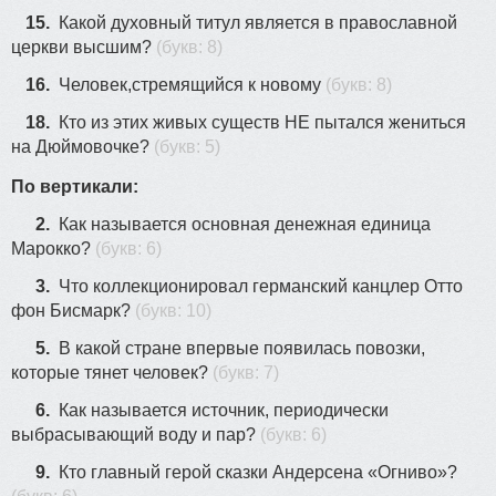
15.
Какой духовный титул является в православной
церкви высшим?
(букв: 8)
16.
Человек,стремящийся к новому
(букв: 8)
18.
Кто из этих живых существ НЕ пытался жениться
на Дюймовочке?
(букв: 5)
По вертикали:
2.
Как называется основная денежная единица
Марокко?
(букв: 6)
3.
Что коллекционировал германский канцлер Отто
фон Бисмарк?
(букв: 10)
5.
В какой стране впервые появилась повозки,
которые тянет человек?
(букв: 7)
6.
Как называется источник, периодически
выбрасывающий воду и пар?
(букв: 6)
9.
Кто главный герой сказки Андерсена «Огниво»?