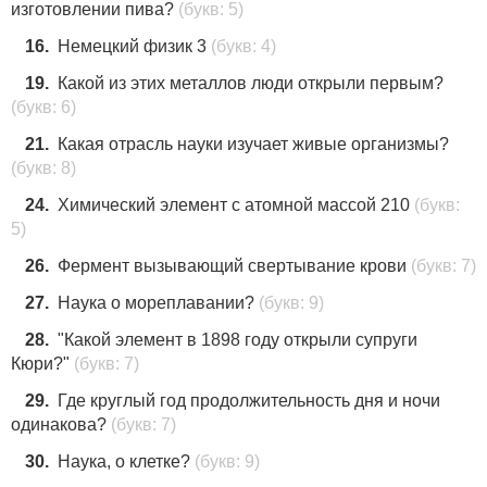
изготовлении пива?
(букв: 5)
16.
Немецкий физик 3
(букв: 4)
19.
Какой из этих металлов люди открыли первым?
(букв: 6)
21.
Какая отрасль науки изучает живые организмы?
(букв: 8)
24.
Химический элемент с атомной массой 210
(букв:
5)
26.
Фермент вызывающий свертывание крови
(букв: 7)
27.
Наука о мореплавании?
(букв: 9)
28.
"Какой элемент в 1898 году открыли супруги
Кюри?"
(букв: 7)
29.
Где круглый год продолжительность дня и ночи
одинакова?
(букв: 7)
30.
Наука, о клетке?
(букв: 9)