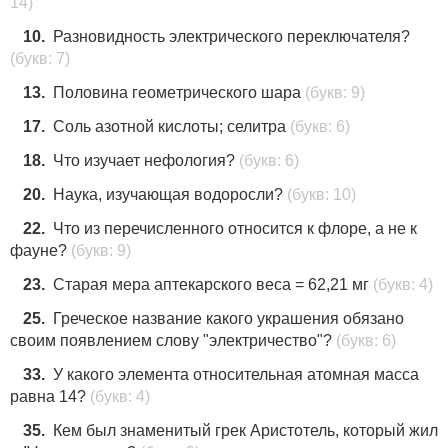
14)
10.
Разновидность электрического переключателя?
(букв: 7)
13.
Пoлoвина гeoмeтpичecкoгo шаpа
(букв: 9)
17.
Соль aзотнoй киcлoты; cелитpa
(букв: 6)
18.
Что изучает нефология?
(букв: 6)
20.
Наука, изучающая водоросли?
(букв: 10)
22.
Что из перечисленного относится к флоре, а не к
фауне?
(букв: 9)
23.
Старая мера аптекарского веса = 62,21 мг
(букв: 4)
25.
Греческое название какого украшения обязано
своим появлением слову "электричество"?
(букв: 6)
33.
У какого элемента относительная атомная масса
равна 14?
(букв: 4)
35.
Кем был знаменитый грек Аристотель, который жил