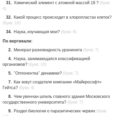
31.
Химический элемент с атомной массой 18 ?
(букв:
4)
32.
Какой процесс происходит в хлоропластах клеток?
(букв: 10)
34.
Наука, изучающая мхи?
(букв: 9)
По вертикали:
2.
Минерал разновидность уранинита
(букв: 7)
4.
Наука, занимающаяся классификацией
организмов?
(букв: 10)
5.
"Оппонентка" динамики?
(букв: 7)
7.
Как зовут создателя компании «Майкрософт»
Гейтса?
(букв: 4)
8.
Чем увенчан шпиль главного здания Московского
государственного университета?
(букв: 7)
9.
Раздел биологии о паразитических червях
(букв: