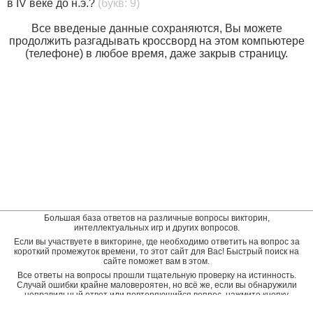
в IV веке до н.э.?
(букв: 9)
Все введеные данные сохраняются, Вы можете
продолжить разгадывать кроссворд на этом компьютере
(телефоне) в любое время, даже закрыв страницу.
Большая база ответов на различные вопросы викторин,
интеллектуальных игр и других вопросов.
Если вы участвуете в викторине, где необходимо ответить на вопрос за
короткий промежуток времени, то этот сайт для Вас! Быстрый поиск на
сайте поможет вам в этом.
Все ответы на вопросы прошли тщательную проверку на истинность.
Случай ошибки крайне маловероятен, но всё же, если вы обнаружили
неправильный ответ или повторяющийся вопрос, нажмите кнопку
"пожаловаться" рядом с неверным ответом. Будет подана заявка на