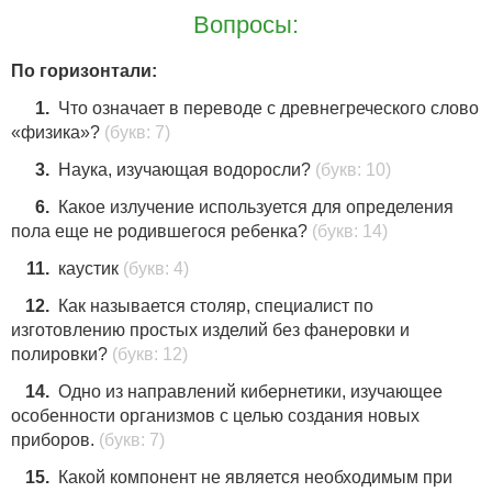
Вопросы:
По горизонтали:
1.
Что означает в переводе с древнегреческого слово
«физика»?
(букв: 7)
3.
Наука, изучающая водоросли?
(букв: 10)
6.
Какое излучение используется для определения
пола еще не родившегося ребенка?
(букв: 14)
11.
каустик
(букв: 4)
12.
Как называется столяр, специалист по
изготовлению простых изделий без фанеровки и
полировки?
(букв: 12)
14.
Одно из направлений кибернетики, изучающее
особенности организмов с целью создания новых
приборов.
(букв: 7)
15.
Какой компонент не является необходимым при