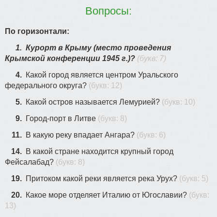
Вопросы:
По горизонтали:
1.
Курорт в Крыму (место проведения
Крымской конференции 1945 г.)?
(букв: 7)
4.
Какой город является центром Уральского
федерального округа?
(букв: 12)
5.
Какой остров называется Лемурией?
(букв: 10)
9.
Город-порт в Литве
(букв: 8)
11.
В какую реку впадает Ангара?
(букв: 6)
14.
В какой стране находится крупный город
Фейсалабад?
(букв: 8)
19.
Притоком какой реки является река Урух?
(букв: 5)
20.
Какое море отделяет Италию от Югославии?
(букв:
13)