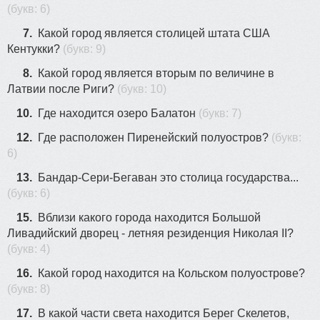
(букв: 6)
7.
Какой город является столицей штата США
Кентукки?
(букв: 9)
8.
Какой город является вторым по величине в
Латвии после Риги?
(букв: 10)
10.
Где находится озеро Балатон
(букв: 7)
12.
Где расположен Пиренейский полуостров?
(букв:
6)
13.
Бандар-Сери-Бегаван это столица государства...
(букв: 6)
15.
Вблизи какого города находится Большой
Ливадийский дворец - летняя резиденция Николая II?
(букв: 4)
16.
Какой город находится на Кольском полуострове?
(букв: 8)
17.
В какой части света находится Берег Скелетов,