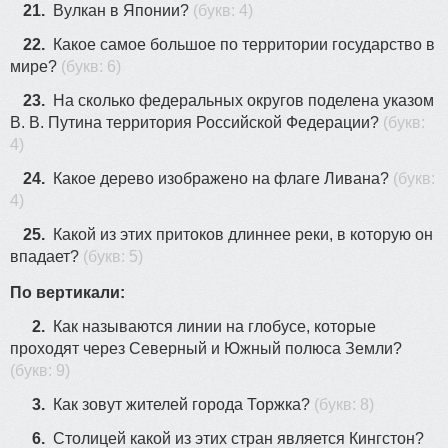
21.
Вулкан в Японии?
(букв: 4)
22.
Какое самое большое по территории государство в
мире?
(букв: 6)
23.
На сколько федеральных округов поделена указом
В. В. Путина территория Российской Федерации?
(букв:
4)
24.
Какое дерево изображено на флаге Ливана?
(букв:
4)
25.
Какой из этих притоков длиннее реки, в которую он
впадает?
(букв: 5)
По вертикали:
2.
Как называются линии на глобусе, которые
проходят через Северный и Южный полюса Земли?
(букв: 9)
3.
Как зовут жителей города Торжка?
(букв: 8)
6.
Столицей какой из этих стран является Кингстон?