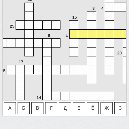
3
4
15
25
1
8
20
17
5
14
А
Б
В
Г
Д
Е
Ё
Ж
З
22