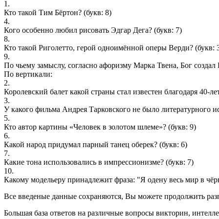
1.
Кто такой Тим Бёртон?
(букв: 8)
4.
Кого особенно любил рисовать Эдгар Дега?
(букв: 7)
8.
Кто такой Риголетто, герой одноимённой оперы Верди?
(букв: 
9.
По чьему замыслу, согласно афоризму Марка Твена, Бог создал
По вертикали:
2.
Королевский балет какой страны стал известен благодаря 40-л
3.
У какого фильма Андрея Тарковского не было литературного и
5.
Кто автор картины «Человек в золотом шлеме»?
(букв: 9)
6.
Какой народ придумал парный танец оберек?
(букв: 6)
7.
Какие тона использовались в импрессионизме?
(букв: 7)
10.
Какому модельеру принадлежит фраза: "Я одену весь мир в чёр
Все введеные данные сохраняются, Вы можете продолжить разга
Большая база ответов на различные вопросы викторин, интелле