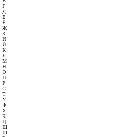
В
Г
Д
Е
Ё
Ж
З
И
Й
К
Л
М
Н
О
П
Р
С
Т
У
Ф
Х
Ч
Ц
Ш
Щ