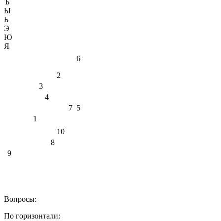
Ъ
Ы
Ь
Э
Ю
Я
6
2
3
4
7
5
1
10
8
9
Вопросы:
По горизонтали: