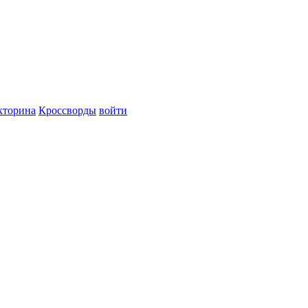
кторина
Кроссворды
войти