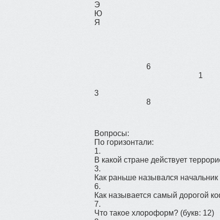
Э
Ю
Я
6
1
3
8
Вопросы:
По горизонтали:
1.
В какой стране действует террор
3.
Как раньше назывался начальник
6.
Как называется самый дорогой к
7.
Что такое хлороформ?
(букв: 12)