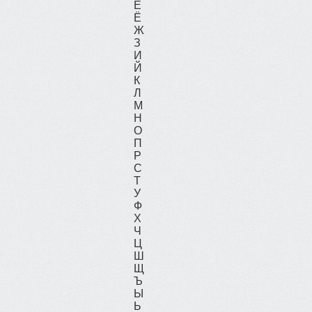
Е
Ё
Ж
З
И
Й
К
Л
М
Н
О
П
Р
С
Т
У
Ф
Х
Ч
Ц
Ш
Щ
Ъ
Ы
Ь