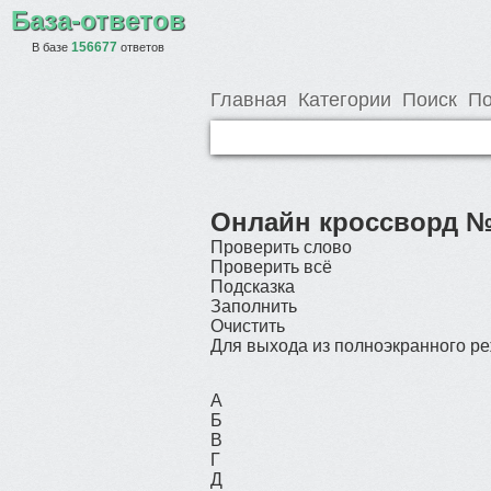
База-ответов
156677
В базе
ответов
Главная
Категории
Поиск
По
Онлайн кроссворд №
Проверить слово
Проверить всё
Подсказка
Заполнить
Очистить
Для выхода из полноэкранного 
А
Б
В
Г
Д