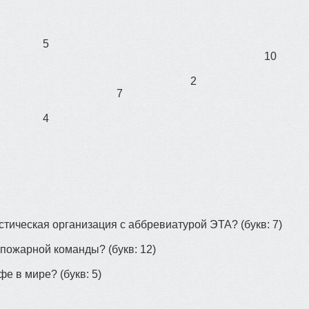
5
10
2
7
4
истическая организация с аббревиатурой ЭТА?
(букв: 7)
 пожарной команды?
(букв: 12)
офе в мире?
(букв: 5)