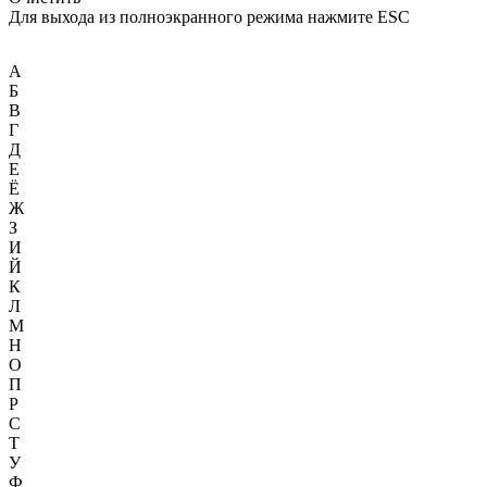
Для выхода из полноэкранного режима нажмите ESC
А
Б
В
Г
Д
Е
Ё
Ж
З
И
Й
К
Л
М
Н
О
П
Р
С
Т
У
Ф