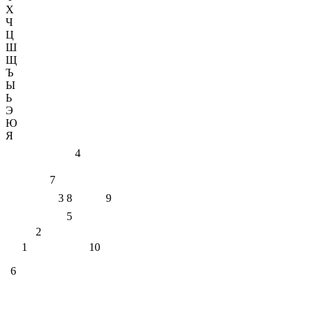
Х
Ч
Ц
Ш
Щ
Ъ
Ы
Ь
Э
Ю
Я
4
7
3
8
9
5
2
1
10
6