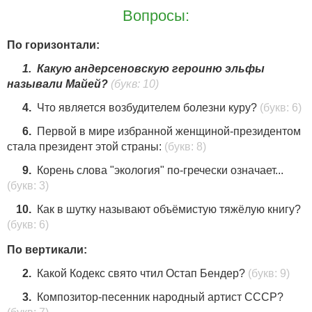
Вопросы:
По горизонтали:
1.
Какую андерсеновскую героиню эльфы
называли Майей?
(букв: 10)
4.
Что является возбудителем болезни куру?
(букв: 6)
6.
Первой в мире избранной женщиной-президентом
стала президент этой страны:
(букв: 8)
9.
Корень слова "экология" по-гречески означает...
(букв: 3)
10.
Как в шутку называют объёмистую тяжёлую книгу?
(букв: 6)
По вертикали:
2.
Какой Кодекс свято чтил Остап Бендер?
(букв: 9)
3.
Композитор-песенник народный артист СССР?