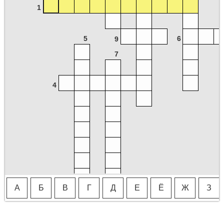
1
5
6
9
7
4
А
Б
В
Г
Д
Е
Ё
Ж
З