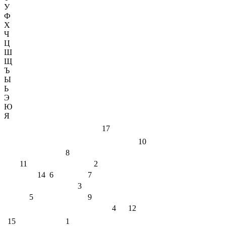
У
Ф
Х
Ч
Ц
Ш
Щ
Ъ
Ы
Ь
Э
Ю
Я
17
10
8
11
2
14
6
7
3
5
9
4
12
15
1