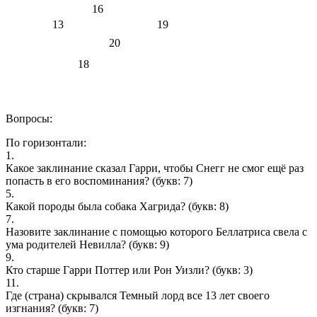
16
13
19
20
18
Вопросы:
По горизонтали:
1.
Какое заклинание сказал Гарри, чтобы Снегг не смог ещё раз
попасть в его воспоминания?
(букв: 7)
5.
Какой породы была собака Хагрида?
(букв: 8)
7.
Назовите заклинание с помощью которого Беллатриса свела с
ума родителей Невилла?
(букв: 9)
9.
Кто старше Гарри Поттер или Рон Уизли?
(букв: 3)
11.
Где (страна) скрывался Темный лорд все 13 лет своего
изгнания?
(букв: 7)