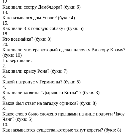
12.
Как звали сестру Дамблдора?
(букв: 6)
13.
Как назывался дом Уизли?
(букв: 4)
15.
Как звали 3-х головую собаку?
(букв: 5)
18.
Кто всезнайка?
(букв: 8)
20.
Как звали мастера который сделал палочку Виктору Краму?
(букв: 10)
По вертикали:
2.
Как звали крысу Рона?
(букв: 7)
3.
Какой патронус у Гермионы?
(букв: 5)
4.
Как звали хозяина "Дырявого Котла" ?
(букв: 3)
6.
Каков был ответ на загадку сфинкса?
(букв: 8)
8.
Какое слово было сложено прыщами на лице подруги Чжоу
Чанг?
(букв: 5)
10.
Как называются существа,которые тянут кореты?
(букв: 8)