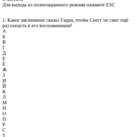
Для выхода из полноэкранного режима нажмите ESC
1. Какое заклинание сказал Гарри, чтобы Снегг не смог ещё
раз попасть в его воспоминания?
А
Б
В
Г
Д
Е
Ё
Ж
З
И
Й
К
Л
М
Н
О
П
Р
С
Т