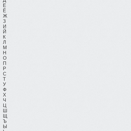
Д
Е
Ё
Ж
З
И
Й
К
Л
М
Н
О
П
Р
С
Т
У
Ф
Х
Ч
Ц
Ш
Щ
Ъ
Ы