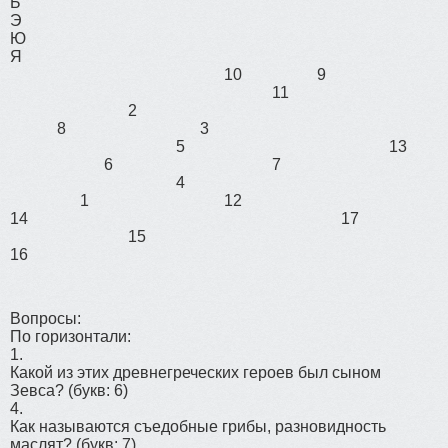
Ь
Э
Ю
Я
10
9
11
2
8
3
5
13
6
7
4
1
12
14
17
15
16
Вопросы:
По горизонтали:
1.
Какой из этих древнегреческих героев был сыном
Зевса?
(букв: 6)
4.
Как называются съедобные грибы, разновидность
маслят?
(букв: 7)