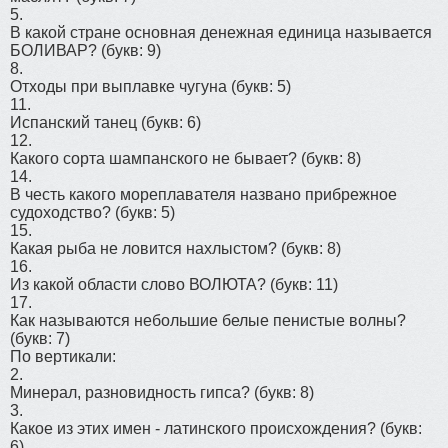
5.
В какой стране основная денежная единица называется
БОЛИВАР?
(букв: 9)
8.
Отходы при выплавке чугуна
(букв: 5)
11.
Испанский танец
(букв: 6)
12.
Какого сорта шампанского не бывает?
(букв: 8)
14.
В честь какого мореплавателя названо прибрежное
судоходство?
(букв: 5)
15.
Какая рыба не ловится нахлыстом?
(букв: 8)
16.
Из какой области слово ВОЛЮТА?
(букв: 11)
17.
Как называются небольшие белые пенистые волны?
(букв: 7)
По вертикали:
2.
Минерал, разновидность гипса?
(букв: 8)
3.
Какое из этих имен - латинского происхождения?
(букв:
6)