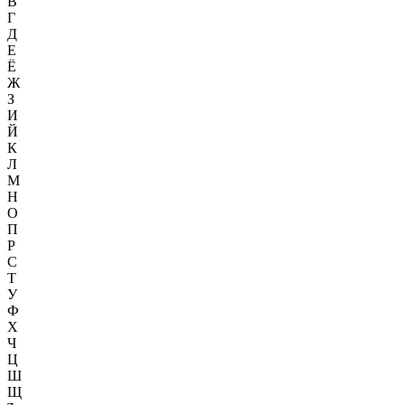
В
Г
Д
Е
Ё
Ж
З
И
Й
К
Л
М
Н
О
П
Р
С
Т
У
Ф
Х
Ч
Ц
Ш
Щ