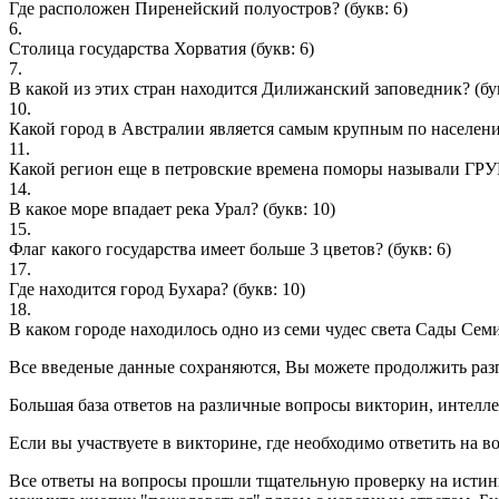
Где расположен Пиренейский полуостров?
(букв: 6)
6.
Столица государства Хорватия
(букв: 6)
7.
В какой из этих стран находится Дилижанский заповедник?
(бу
10.
Какой город в Австралии является самым крупным по населен
11.
Какой регион еще в петровские времена поморы называли Г
14.
В какое море впадает река Урал?
(букв: 10)
15.
Флаг какого государства имеет больше 3 цветов?
(букв: 6)
17.
Где находится город Бухара?
(букв: 10)
18.
В каком городе находилось одно из семи чудес света Сады Се
Все введеные данные сохраняются, Вы можете продолжить разга
Большая база ответов на различные вопросы викторин, интелле
Если вы участвуете в викторине, где необходимо ответить на в
Все ответы на вопросы прошли тщательную проверку на истин