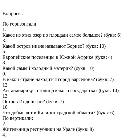
Вопросы:
По горизонтали:
1.
Какое из этих озер по площади самое большое?
(букв: 6)
3.
Какой остров иначе называют Борнео?
(букв: 10)
5.
Европейские поселенцы в Южной Африке
(букв: 4)
8.
Какой самый холодный материк?
(букв: 10)
9.
В какой стране находится город Барселона?
(букв: 7)
12.
Антананариву - столица какого государства?
(букв: 10)
13.
Остров Индонезии?
(букв: 7)
16.
Что добывают в Калининградской области?
(букв: 6)
По вертикали:
2.
Жительница республики на Урале
(букв: 8)
4.