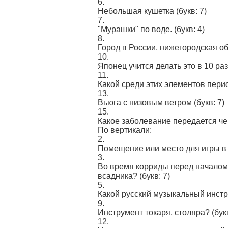
6.
Небольшая кушетка
(букв: 7)
7.
"Мурашки" по воде.
(букв: 4)
8.
Город в России, нижегородская о
10.
Японец учится делать это в 10 ра
11.
Какой среди этих элементов пери
13.
Вьюга с низовым ветром
(букв: 7)
15.
Какое заболевание передается че
По вертикали:
2.
Помещение или место для игры в 
3.
Во время корриды перед началом 
всадника?
(букв: 7)
5.
Какой русский музыкальный инст
9.
Инструмент токаря, столяра?
(букв
12.