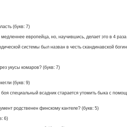
бласть
(букв: 7)
з медленнее европейца, но, научившись, делает это в 4 раза
одической системы был назван в честь скандинавской боги
рез укусы комаров?
(букв: 7)
кегли
(букв: 9)
боя специальный всадник старается утомить быка с помощь
румент родственен финскому кантеле?
(букв: 5)
: 6)