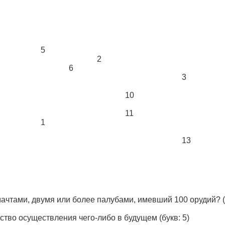
5
2
6
3
10
11
1
13
мачтами, двумя или более палубами, имевший 100 орудий?
(
ьство осуществления чего-либо в будущем
(букв: 5)