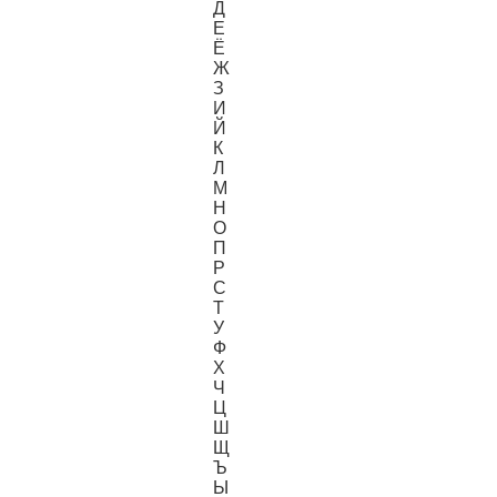
Д
Е
Ё
Ж
З
И
Й
К
Л
М
Н
О
П
Р
С
Т
У
Ф
Х
Ч
Ц
Ш
Щ
Ъ
Ы