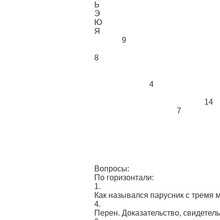
Ь
Э
Ю
Я
9
8
4
14
7
Вопросы:
По горизонтали:
1.
Как назывался парусник с тремя 
4.
Перен. Доказательство, свидетел