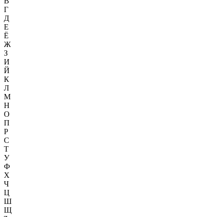
В
Г
Д
Е
Ё
Ж
З
И
Й
К
Л
М
Н
О
П
Р
С
Т
У
Ф
Х
Ч
Ц
Ш
Щ