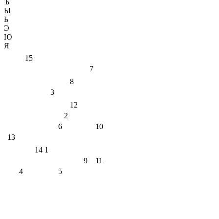
Ъ
Ы
Ь
Э
Ю
Я
15
7
8
3
12
2
6
10
13
14
1
9
11
4
5