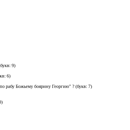
букв: 9)
кв: 6)
"по рабу Божьему боярину Георгию" ?
(букв: 7)
0)