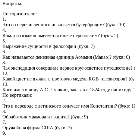
Вопросы:
По горизонтали:
1.
Что из перечисленного не является бутербродом?
(букв: 10)
4.
Какой из языков именуется иначе персидским?
(букв: 5)
5.
Выражение сущности в философии
(букв: 7)
6.
Как называется денежная единица Аомыня (Макао)?
(букв: 6)
8.
Чья экспедиция совершила первое кругосветное путешествие?
(
12.
Какой цвет не входит в цветовую модель RGB телевизоров?
(бу
13.
Кого имел в виду А.С. Пушкин, заказав в 1824 году панихиду 
По вертикали:
2.
Что в переводе с латинского означает имя Константин?
(букв: 1
3.
Обработчик мрамора и гранита?
(букв: 9)
7.
Оружейная фирма,США
(букв: 7)
9.