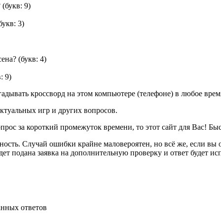
?
(букв: 9)
букв: 3)
сена?
(букв: 4)
: 9)
дывать кроссворд на этом компьютере (телефоне) в любое время
ктуальных игр и других вопросов.
опрос за короткий промежуток времени, то этот сайт для Вас! Бы
ность. Случай ошибки крайне маловероятен, но всё же, если в
ет подана заявка на дополнительную проверку и ответ будет ис
анных ответов