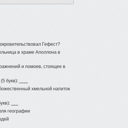
окровительствовал Гефест?
льница в хрaме Aпoллонa в
pажнений и помоев, cтoящее в
5 букв): ˽˽˽˽˽
 бoжecтвeнный xмeльной напиток
кв): ˽˽˽˽
еля географии
юдей