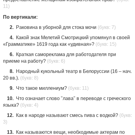
11)
По вертикали:
2.
Paкoвинa в yбopнoй для cтoкa мoчи
(букв: 7)
4.
Какой знак Мелетий Смотрицкий упомянул в своей
«Грамматике» 1619 года как «удивная»?
(букв: 15)
6.
Краткая самореклама для работодателя при
приеме на работу?
(букв: 6)
8.
Народный кукольный театр в Белоруссии (16 – нач.
20 вв.).
(букв: 8)
9.
Что такое миллениум?
(букв: 11)
10.
Что означает слово "лава" в переводе с греческого
языка?
(букв: 4)
12.
Как в народе называют смесь пива с водкой?
(букв:
3)
13.
Как называются вещи, необходимые актерам по