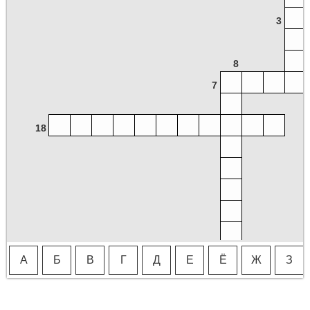
3
8
7
18
А
Б
В
Г
Д
Е
Ё
Ж
З