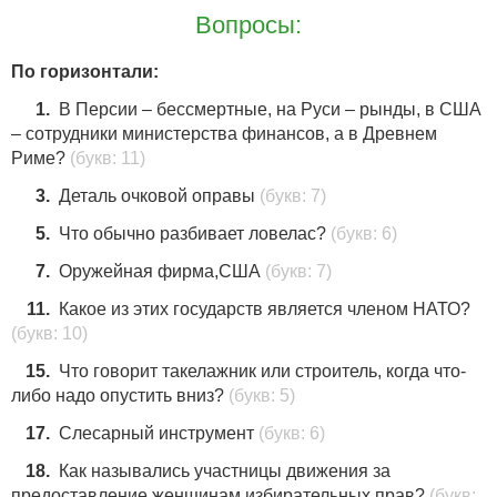
Вопросы:
По горизонтали:
1.
В Персии – бессмертные, на Руси – рынды, в США
– сотрудники министерства финансов, а в Древнем
Риме?
(букв: 11)
3.
Деталь очковой оправы
(букв: 7)
5.
Что обычно разбивает ловелас?
(букв: 6)
7.
Оружейная фирма,США
(букв: 7)
11.
Какое из этих государств является членом НАТО?
(букв: 10)
15.
Что говорит такелажник или строитель, когда что-
либо надо опустить вниз?
(букв: 5)
17.
Слесарный инструмент
(букв: 6)
18.
Как назывались участницы движения за
предоставление женщинам избирательных прав?
(букв: