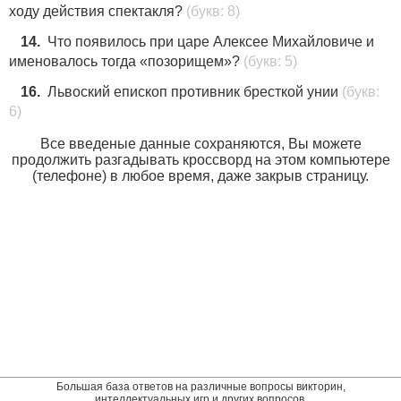
ходу действия спектакля?
(букв: 8)
14.
Что появилось при царе Алексее Михайловиче и
именовалось тогда «позорищем»?
(букв: 5)
16.
Львоский епископ противник бресткой унии
(букв:
6)
Все введеные данные сохраняются, Вы можете
продолжить разгадывать кроссворд на этом компьютере
(телефоне) в любое время, даже закрыв страницу.
Большая база ответов на различные вопросы викторин,
интеллектуальных игр и других вопросов.